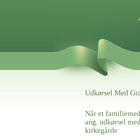
Udkørsel Med Gra
Når et familiemed
ang. udkørsel med
kirkegårde