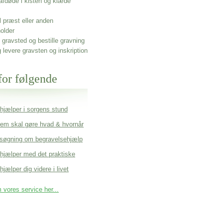
afdøde i kisten og klæde
l præst eller anden
older
gravsted og bestille gravning
g levere gravsten og inskription
for følgende
 hjælper i sorgens stund
em skal gøre hvad & hvornår
søgning om begravelsehjælp
 hjælper med det praktiske
hjælper dig videre i livet
vores service her...