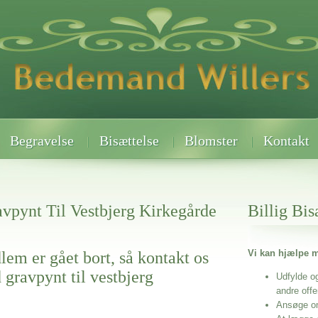
Begravelse
Bisættelse
Blomster
Kontakt
vpynt Til Vestbjerg Kirkegårde
Billig Bis
Vi kan hjælpe m
lem er gået bort, så kontakt os
 gravpynt til vestbjerg
Udfylde o
andre off
Ansøge o