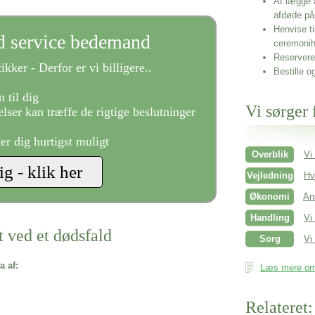
At lægge 
afdøde på
Henvise ti
ld service bedemand
ceremonih
Reservere 
ikker - Derfor er vi billigere..
Bestille o
 til dig
Vi sørger 
lser kan træffe de rigtige beslutninger
ter dig hurtigst muligt
Overblik
Vi
Vejledning
Hv
Økonomi
An
Handling
Vi
t ved et dødsfald
Sorg
Vi 
a af:
Læs mere om 
Relateret: