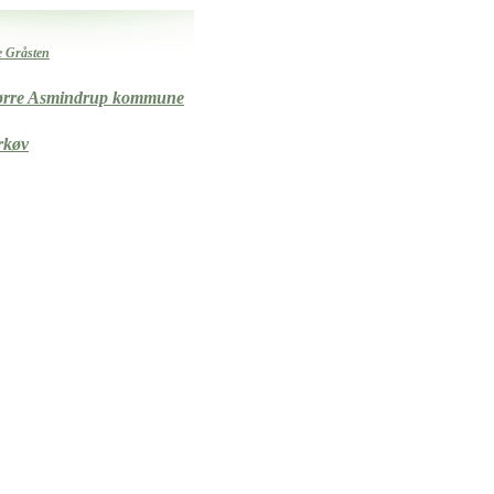
e Gråsten
ørre Asmindrup kommune
rkøv