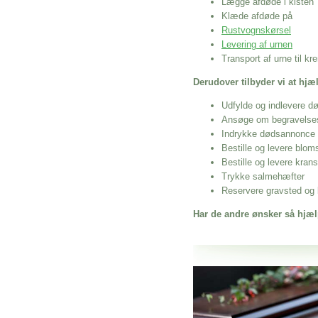
Lægge afdøde i kisten
Klæde afdøde på
Rustvognskørsel
Levering af urnen
Transport af urne til k
Derudover tilbyder vi at hj
Udfylde og indlevere d
Ansøge om begravelse
Indrykke dødsannonce
Bestille og levere blom
Bestille og levere kran
Trykke salmehæfter
Reservere gravsted og b
Har de andre ønsker så hjæl
Her hos os får du altid en god afslutning
Udkørsel Med Gravpynt Til Ves
vi hjælper i alle faser af begravelsel