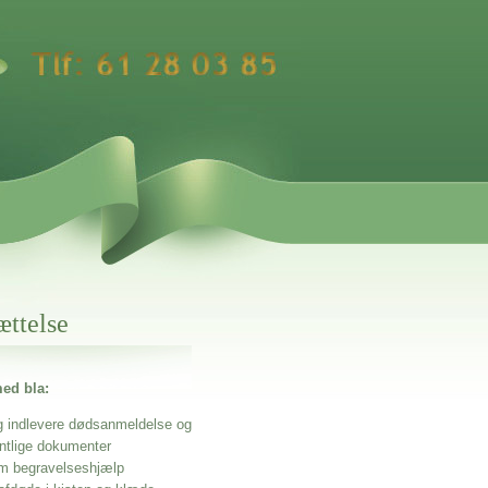
ættelse
ed bla:
g indlevere dødsanmeldelse og
entlige dokumenter
m begravelseshjælp