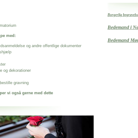
Borgerlig begravels
rematorium
Bedemand i N
ælpe med:
Bedemand Mø
ødsanmeldelse og andre offentlige dokumenter
shjælp
ster
se og dekorationer
estille gravning
per vi også gerne med dette
 når det gælder
tbjerg Kirkegårde