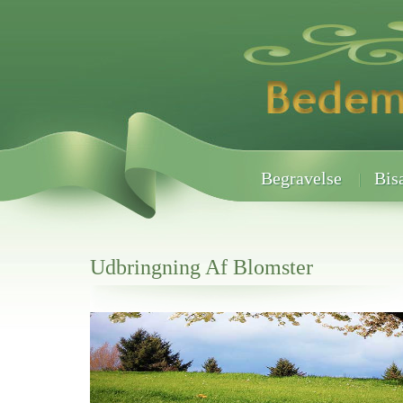
Begravelse
Bis
Udbringning Af Blomster
Her hos os får du altid en god afslutning når det gælder
Udbringning Af Blomster
vi hjælper i alle faser af begravelsel