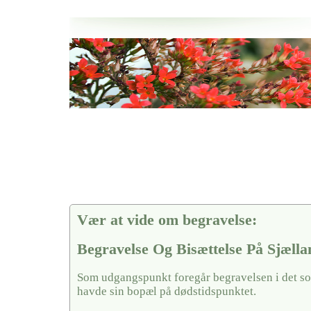
Her hos os får du altid en god afslutning når det gælder
Begravelse Og Bisættelse På Sjælland
vi hjælper i alle faser af begravelsel
Vær at vide om begravelse:
Begravelse Og Bisættelse På Sjælla
Som udgangspunkt foregår begravelsen i det so
havde sin bopæl på dødstidspunktet.