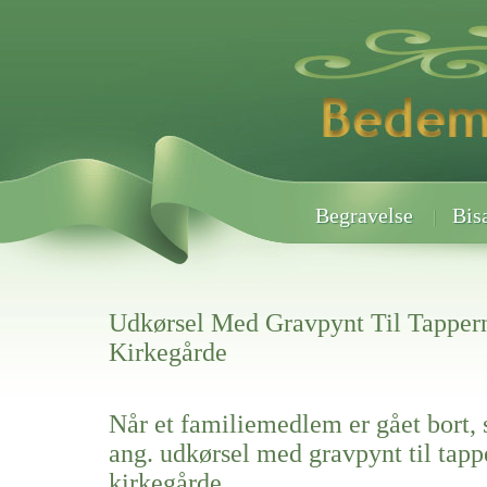
Begravelse
Bis
Udkørsel Med Gravpynt Til Tapper
Kirkegårde
Når et familiemedlem er gået bort, 
ang. udkørsel med gravpynt til tapp
kirkegårde