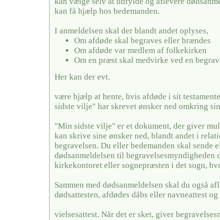
kan vælge selv at udfylde og aflevere dødsanme
kan få hjælp hos bedemanden.
I anmeldelsen skal der blandt andet oplyses,
Om afdøde skal begraves eller brændes
Om afdøde var medlem af folkekirken
Om en præst skal medvirke ved en begrav
Her kan der evt.
være hjælp at hente, hvis afdøde i sit testamente
sidste vilje" har skrevet ønsker ned omkring si
"Min sidste vilje" er et dokument, der giver mul
kan skrive sine ønsker ned, blandt andet i relati
begravelsen. Du eller bedemanden skal sende el
dødsanmeldelsen til begravelsesmyndigheden de
kirkekontoret eller sognepræsten i det sogn, hv
Sammen med dødsanmeldelsen skal du også afl
dødsattesten, afdødes dåbs eller navneattest og 
vielsesattest. Når det er sket, giver begravels