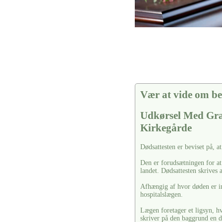
vi hjælper i alle faser af begravelsel
Vær at vide om be
Udkørsel Med Gra
Kirkegårde
Dødsattesten er beviset på, a
Den er forudsætningen for at
landet. Dødsattesten skrives 
Afhængig af hvor døden er in
hospitalslægen.
Lægen foretager et ligsyn, hv
skriver på den baggrund en d