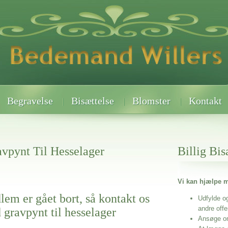
Begravelse
Bisættelse
Blomster
Kontakt
vpynt Til Hesselager
Billig Bis
Vi kan hjælpe m
lem er gået bort, så kontakt os
Udfylde o
andre off
 gravpynt til hesselager
Ansøge o