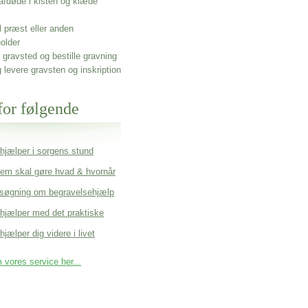
afdøde i kisten og klæde
l præst eller anden
older
gravsted og bestille gravning
g levere gravsten og inskription
for følgende
 hjælper i sorgens stund
em skal gøre hvad & hvornår
søgning om begravelsehjælp
 hjælper med det praktiske
hjælper dig videre i livet
vores service her...