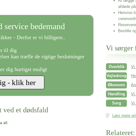
At lægge 
afdøde på
Henvise ti
ceremonih
ld service bedemand
Reservere 
Bestille o
ikker - Derfor er vi billigere..
Vi sørger 
 til dig
lser kan træffe de rigtige beslutninger
Overblik
Vi
ter dig hurtigst muligt
Vejledning
Hv
Økonomi
An
Handling
Vi
Sorg
Vi 
t ved et dødsfald
Læs mere om 
a af:
Relateret: