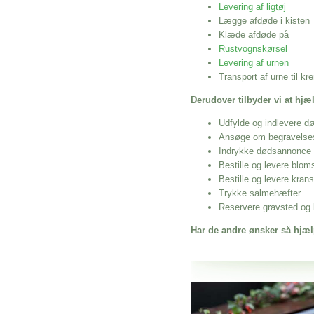
Levering af ligtøj
Lægge afdøde i kisten
Klæde afdøde på
Rustvognskørsel
Levering af urnen
Transport af urne til k
Derudover tilbyder vi at hj
Udfylde og indlevere d
Ansøge om begravelse
Indrykke dødsannonce
Bestille og levere blom
Bestille og levere kran
Trykke salmehæfter
Reservere gravsted og b
Har de andre ønsker så hjæl
Her hos os får du altid en god afslutning
Udkørsel Med Gravpynt Til Hes