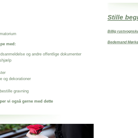
Stille be
Billig rustvognsk
rematorium
Bedemand Mørk
ælpe med:
ødsanmeldelse og andre offentlige dokumenter
shjælp
ster
se og dekorationer
estille gravning
per vi også gerne med dette
 når det gælder
selager Kirkegårde