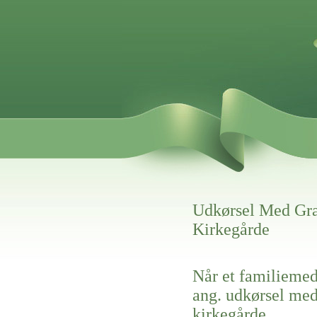
Udkørsel Med Gra
Kirkegårde
Når et familiemed
ang. udkørsel med
kirkegårde