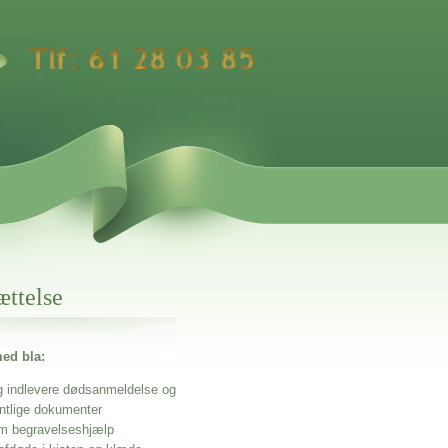
ættelse
ed bla:
g indlevere dødsanmeldelse og
entlige dokumenter
m begravelseshjælp