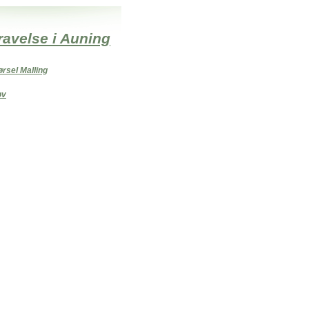
gravelse i Auning
ørsel Malling
øv