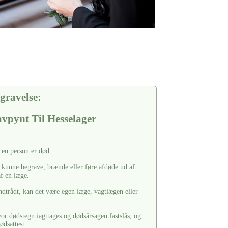
gravelse:
vpynt Til Hesselager
t en person er død.
 kunne begrave, brænde eller føre afdøde ud af
af en læge.
dtrådt, kan det være egen læge, vagtlægen eller
or dødstegn iagttages og dødsårsagen fastslås, og
ødsattest.