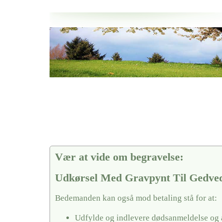
Her hos os får du altid en god afslutning når det gælder
Udkørsel Med Gravpynt Til Gedved Kirkegårde
vi hjælper i alle faser af begravelsel
Vær at vide om begravelse:
Udkørsel Med Gravpynt Til Gedve
Bedemanden kan også mod betaling stå for at:
Udfylde og indlevere dødsanmeldelse og 