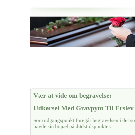
Her hos os får du altid en god afslutning når det gælder
Udkørsel Med Gravpynt Til Erslev Kirkegårde
vi hjælper i alle faser af begravelsel
Vær at vide om begravelse:
Udkørsel Med Gravpynt Til Erslev
Som udgangspunkt foregår begravelsen i det so
havde sin bopæl på dødstidspunktet.