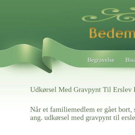
Begravelse
Bis
Udkørsel Med Gravpynt Til Erslev 
Når et familiemedlem er gået bort, 
ang. udkørsel med gravpynt til ersl