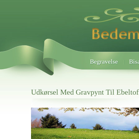
Begravelse
Bis
Udkørsel Med Gravpynt Til Ebeltof
Her hos os får du altid en god afslutning når det gælder
Udkørsel Med Gravpynt Til Ebeltoft Kirkegårde
vi hjælper i alle faser af begravelsel