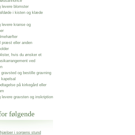
 dødsannonce
g levere blomster
afdøde i kisten og klæde
g levere kranse og
ner
lmehæfter
l præst eller anden
older
olister, hvis du ønsker et
usikarrangement ved
en
gravsted og bestille gravning
 kapelsal
dtagelse på kirkegård eller
um
g levere gravsten og inskription
for følgende
 hjælper i sorgens stund