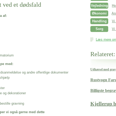
t ved et dødsfald
Vejledning
Hv
Økonomi
An
a af:
Handling
Vi
Sorg
Vi 
Læs mere om 
Relateret:
rematorium
ælpe med:
Udkørsel med gravp
ødsanmeldelse og andre offentlige dokumenter
shjælp
Rustvogn Fa
ster
Billigste begra
se og dekorationer
Kjellerup 
estille gravning
per vi også gerne med dette