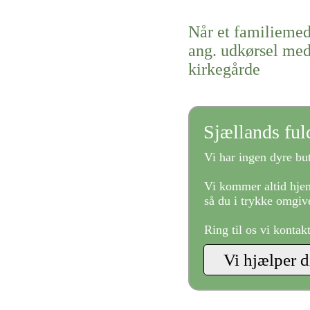
Når et familiemed
ang. udkørsel med
kirkegårde
Sjællands fu
Vi har ingen dyre but
Vi kommer altid hjem
så du i trykke omgive
Ring til os vi kontak