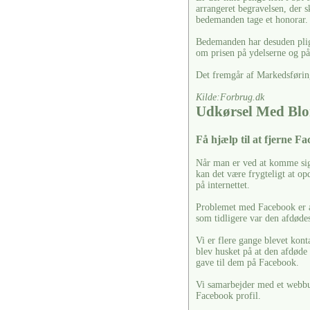
arrangeret begravelsen, der s
bedemanden tage et honorar.
Bedemanden har desuden pligt 
om prisen på ydelserne og på 
Det fremgår af Markedsførin
Kilde:Forbrug.dk
Udkørsel Med Blo
Få hjælp til at fjerne F
Når man er ved at komme sig 
kan det være frygteligt at o
på internettet.
Problemet med Facebook er at
som tidligere var den afdøde
Vi er flere gange blevet kont
blev husket på at den afdøde
gave til dem på Facebook.
Vi samarbejder med et webbu
Facebook profil.