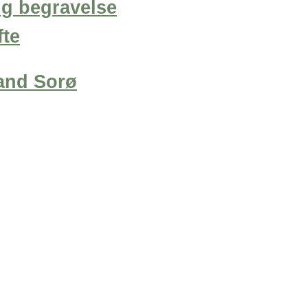
lig begravelse
fte
nd Sorø