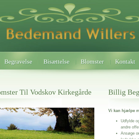
Begravelse
Bisættelse
Blomster
Kontakt
mster Til Vodskov Kirkegårde
Billig Be
Vi kan hjælpe m
 når det gælder
dskov Kirkegårde
Udfylde o
andre off
Ansøge o