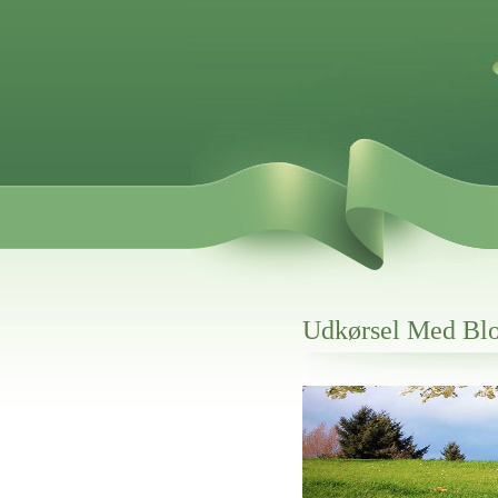
Udkørsel Med Blo
Her hos os får du altid en god afslutning
Udkørsel Med Blomster Til Vo
vi hjælper i alle faser af begravelsel