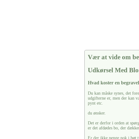
Vær at vide om be
Udkørsel Med Blo
Hvad koster en begravel
Du kan måske synes, det fore
udgifterne er, men der kan vær
pynt etc.
du ønsker.
Det er derfor i orden at spør
er det afdødes bo, der dækker
Er der ikke penge nok i bøt t