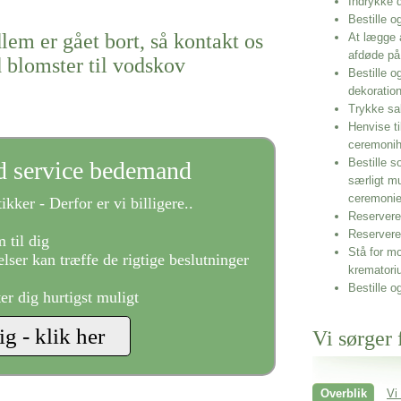
Indrykke
Bestille o
lem er gået bort, så kontakt os
At lægge 
afdøde på
 blomster til vodskov
Bestille o
dekoratio
Trykke sa
Henvise ti
ceremonih
Bestille s
ld service bedemand
særligt m
ceremoni
ikker - Derfor er vi billigere..
Reservere 
Reservere
 til dig
Stå for mo
lser kan træffe de rigtige beslutninger
krematori
Bestille o
ter dig hurtigst muligt
Vi sørger 
Overblik
Vi