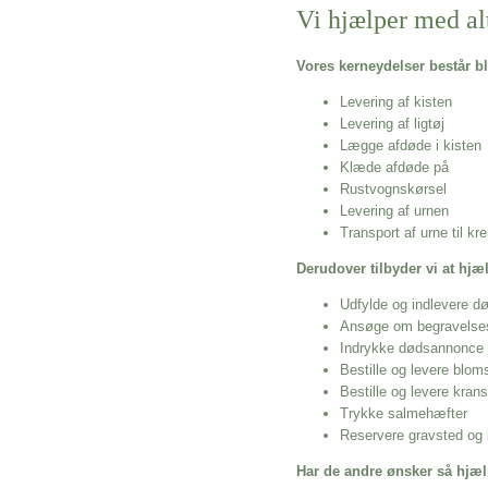
Vi hjælper med al
Vores kerneydelser består bl
Levering af kisten
Levering af ligtøj
Lægge afdøde i kisten
Klæde afdøde på
Rustvognskørsel
Levering af urnen
Transport af urne til k
Derudover tilbyder vi at hj
Udfylde og indlevere d
Ansøge om begravelse
Indrykke dødsannonce
Bestille og levere blom
Bestille og levere kran
Trykke salmehæfter
Reservere gravsted og b
Har de andre ønsker så hjæl