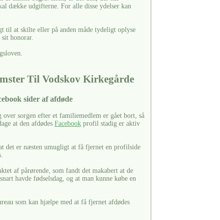
kal dække udgifterne. For alle disse ydelser kan
til at skilte eller på anden måde tydeligt oplyse
sit honorar.
gsloven.
mster Til Vodskov Kirkegårde
acebook sider af afdøde
over sorgen efter et familiemedlem er gået bort, så
pdage at den afdødes
Facebook
profil stadig er aktiv
 det er næsten umugligt at få fjernet en profilside
s.
aktet af pårørende, som fandt det makabert at de
 snart havde fødselsdag, og at man kunne købe en
reau som kan hjælpe med at få fjernet afdødes