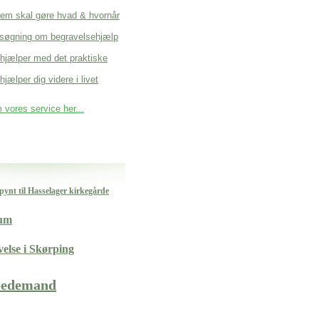
em skal gøre hvad & hvornår
søgning om begravelsehjælp
 hjælper med det praktiske
hjælper dig videre i livet
vores service her...
ynt til Hasselager kirkegårde
rum
velse i Skørping
bedemand