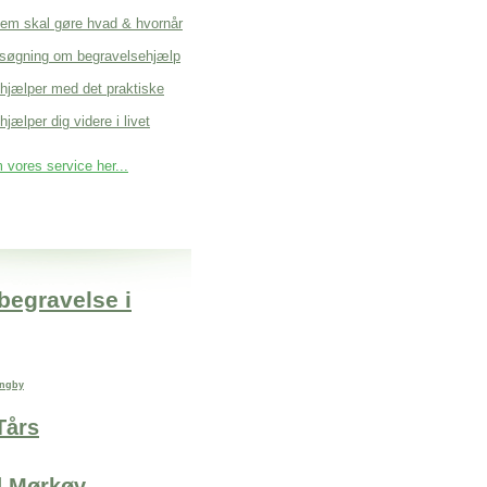
em skal gøre hvad & hvornår
søgning om begravelsehjælp
 hjælper med det praktiske
hjælper dig videre i livet
vores service her...
 begravelse i
yngby
Tårs
 Mørkøv