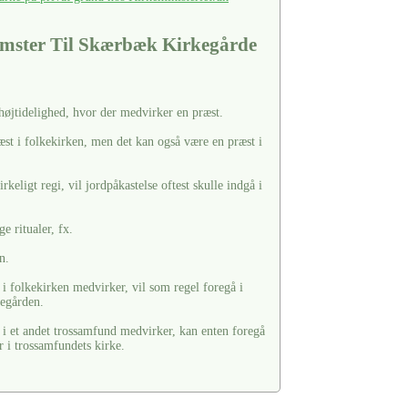
mster Til Skærbæk Kirkegårde
 højtidelighed, hvor der medvirker en præst.
æst i folkekirken, men det kan også være en præst i
keligt regi, vil jordpåkastelse oftest skulle indgå i
e ritualer, fx.
n.
i folkekirken medvirker, vil som regel foregå i
kegården.
 i et andet trossamfund medvirker, kan enten foregå
r i trossamfundets kirke.