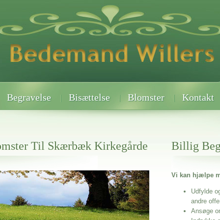
Begravelse
Bisættelse
Blomster
Kontakt
mster Til Skærbæk Kirkegårde
Billig Be
Vi kan hjælpe m
 når det gælder
kærbæk Kirkegårde
Udfylde o
andre off
Ansøge o