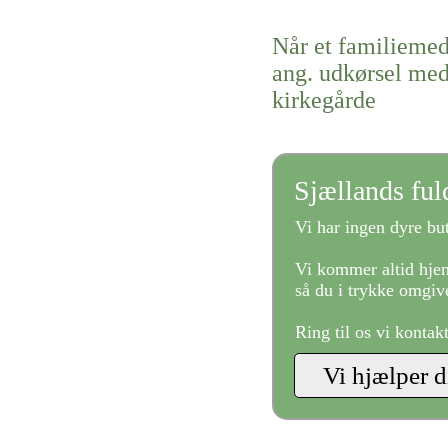
Når et familiemed
ang. udkørsel med
kirkegårde
Sjællands fu
Vi har ingen dyre but
Vi kommer altid hjem
så du i trykke omgive
Ring til os vi kontak