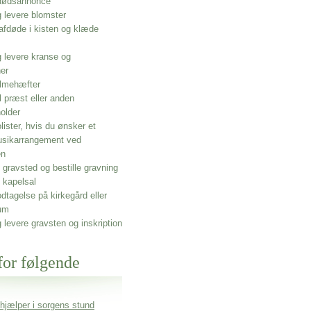
 dødsannonce
g levere blomster
afdøde i kisten og klæde
g levere kranse og
ner
lmehæfter
l præst eller anden
older
olister, hvis du ønsker et
usikarrangement ved
en
gravsted og bestille gravning
 kapelsal
dtagelse på kirkegård eller
um
g levere gravsten og inskription
for følgende
 hjælper i sorgens stund