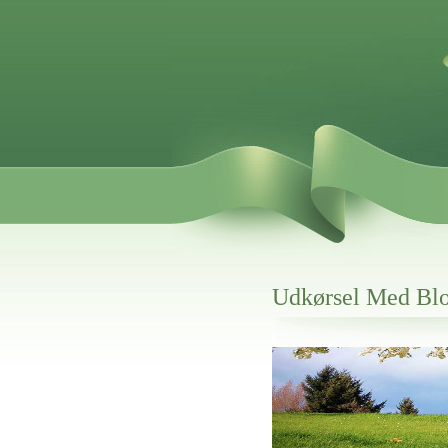
Udkørsel Med Blo
Her hos os får du altid en god afslutning
Udkørsel Med Blomster Til S
vi hjælper i alle faser af begravelsel