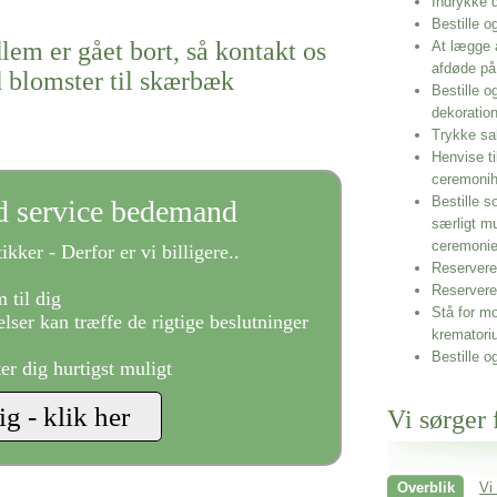
Indrykke
Bestille o
lem er gået bort, så kontakt os
At lægge 
afdøde på
 blomster til skærbæk
Bestille o
dekoratio
Trykke sa
Henvise ti
ceremonih
Bestille s
ld service bedemand
særligt m
ceremoni
ikker - Derfor er vi billigere..
Reservere 
Reservere
 til dig
Stå for mo
lser kan træffe de rigtige beslutninger
krematori
Bestille o
ter dig hurtigst muligt
Vi sørger 
Overblik
Vi