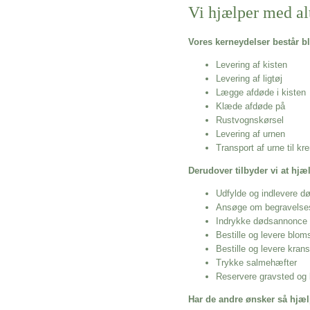
Vi hjælper med al
Vores kerneydelser består bl
Levering af kisten
Levering af ligtøj
Lægge afdøde i kisten
Klæde afdøde på
Rustvognskørsel
Levering af urnen
Transport af urne til k
Derudover tilbyder vi at hj
Udfylde og indlevere d
Ansøge om begravelse
Indrykke dødsannonce
Bestille og levere blom
Bestille og levere kran
Trykke salmehæfter
Reservere gravsted og b
Har de andre ønsker så hjæl