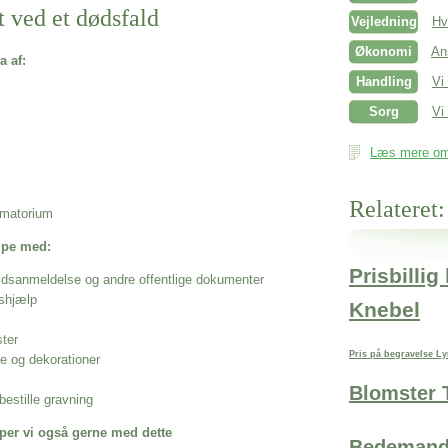
t ved et dødsfald
Vejledning
Hv
Økonomi
An
a af:
Handling
Vi
Sorg
Vi 
Læs mere om 
Relateret:
rematorium
ælpe med:
Prisbillig
ødsanmeldelse og andre offentlige dokumenter
shjælp
Knebel
ster
Pris på begravelse L
se og dekorationer
Blomster 
estille gravning
per vi også gerne med dette
Bedemand