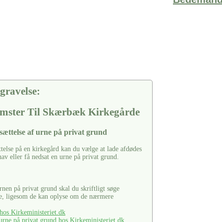
gravelse:
mster Til Skærbæk Kirkegårde
sættelse af urne på privat grund
ttelse på en kirkegård kan du vælge at lade afdødes
hav eller få nedsat en urne på privat grund.
urnen på privat grund skal du skriftligt søge
se, ligesom de kan oplyse om de nærmere
os Kirkeministeriet.dk
rne på privat grund hos Kirkeministeriet.dk