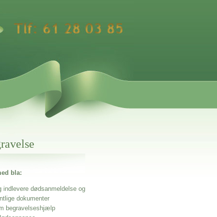
gravelse
ed bla:
g indlevere dødsanmeldelse og
entlige dokumenter
m begravelseshjælp