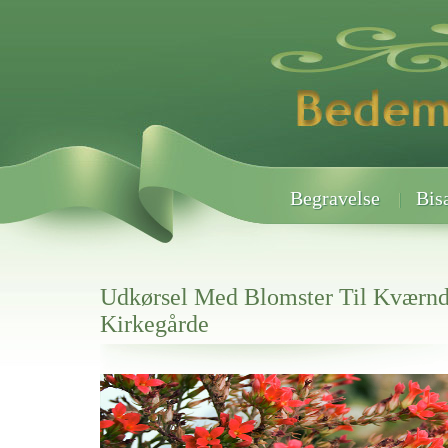
Begravelse
Bis
Udkørsel Med Blomster Til Kværn
Kirkegårde
Her hos os får du altid en god afslutning når det gælder
Udkørsel Med Blomster Til Kværndrup Kirkegårde
vi hjælper i alle faser af begravelsel