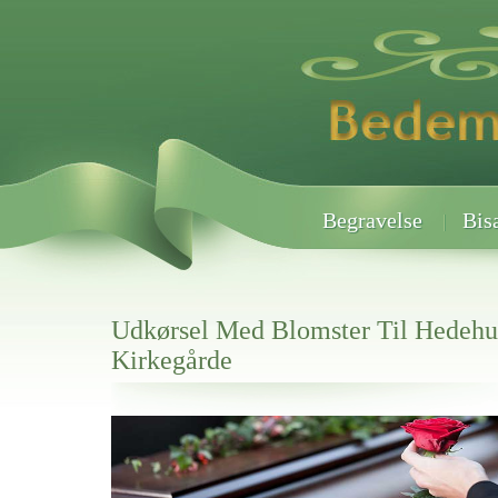
Begravelse
Bis
Udkørsel Med Blomster Til Hedehu
Kirkegårde
Her hos os får du altid en god afslutning når det gælder
Udkørsel Med Blomster Til Hedehusene Kirkegårde
vi hjælper i alle faser af begravelsel