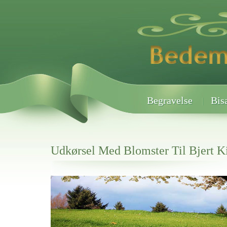
Begravelse
Bis
Udkørsel Med Blomster Til Bjert K
Her hos os får du altid en god afslutning når det gælder
Udkørsel Med Blomster Til Bjert Kirkegårde
vi hjælper i alle faser af begravelsel