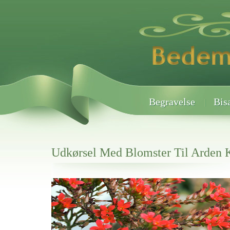
Begravelse
Bis
Udkørsel Med Blomster Til Arden 
Her hos os får du altid en god afslutning når det gælder
Udkørsel Med Blomster Til Arden Kirkegårde
vi hjælper i alle faser af begravelsel