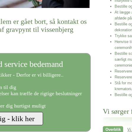
Indrykke
Bestille o
At lægge 
afdøde på
lem er gået bort, så kontakt os
Bestille o
f gravpynt til vissenbjerg
dekoratio
Trykke sa
Henvise ti
ceremonih
Bestille s
særligt m
ld service bedemand
ceremoni
Reservere 
ikker - Derfor er vi billigere..
Reservere
Stå for mo
 til dig
krematori
lser kan træffe de rigtige beslutninger
Bestille o
ter dig hurtigst muligt
Vi sørger 
Overblik
Vi