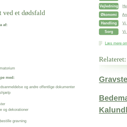
Vejledning
Hv
t ved et dødsfald
Økonomi
An
Handling
Vi
a af:
Sorg
Vi 
Læs mere om 
Relateret:
rematorium
Gravst
ælpe med:
ødsanmeldelse og andre offentlige dokumenter
shjælp
Bedem
ster
Kalund
se og dekorationer
estille gravning