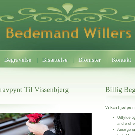
Begravelse
Bisættelse
Blomster
Kontakt
ravpynt Til Vissenbjerg
Billig Be
Vi kan hjælpe m
Udfylde o
 når det gælder
issenbjerg Kirkegårde
andre off
Ansøge o