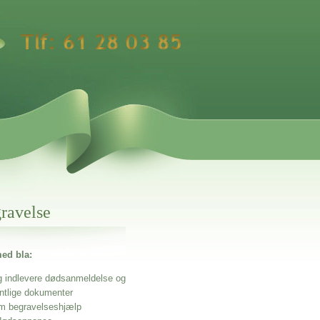
gravelse
ed bla:
g indlevere dødsanmeldelse og
entlige dokumenter
m begravelseshjælp