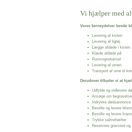
Vi hjælper med al
Vores kerneydelser består bl
Levering af kisten
Levering af ligtøj
Lægge afdøde i kisten
Klæde afdøde på
Rustvognskørsel
Levering af urnen
Transport af urne til k
Derudover tilbyder vi at hj
Udfylde og indlevere d
Ansøge om begravelse
Indrykke dødsannonce
Bestille og levere blom
Bestille og levere kran
Trykke salmehæfter
Reservere gravsted og b