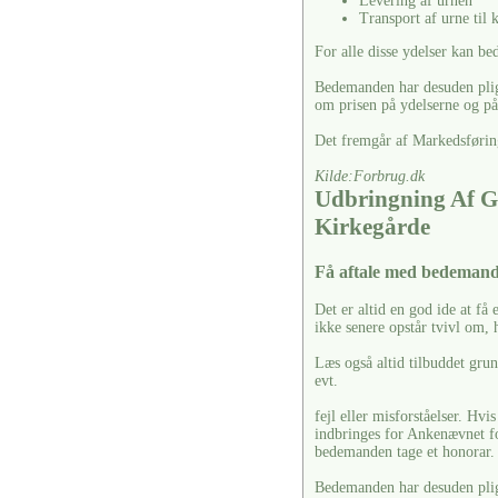
Levering af urnen
Transport af urne til
For alle disse ydelser kan b
Bedemanden har desuden pligt 
om prisen på ydelserne og på 
Det fremgår af Markedsførin
Kilde:Forbrug.dk
Udbringning Af G
Kirkegårde
Få aftale med bedemand
Det er altid en god ide at få e
ikke senere opstår tvivl om, h
Læs også altid tilbuddet gru
evt.
fejl eller misforståelser. Hvi
indbringes for Ankenævnet f
bedemanden tage et honorar.
Bedemanden har desuden pligt 