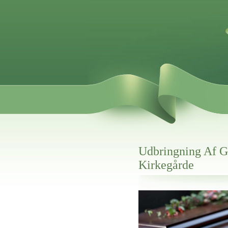
Udbringning Af G
Kirkegårde
Her hos os får du altid en god afslutning
Udbringning Af Gravpynt Til V
vi hjælper i alle faser af begravelsel