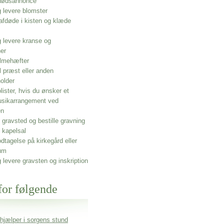
 dødsannonce
g levere blomster
afdøde i kisten og klæde
g levere kranse og
ner
lmehæfter
l præst eller anden
older
olister, hvis du ønsker et
usikarrangement ved
en
gravsted og bestille gravning
 kapelsal
dtagelse på kirkegård eller
um
g levere gravsten og inskription
for følgende
 hjælper i sorgens stund