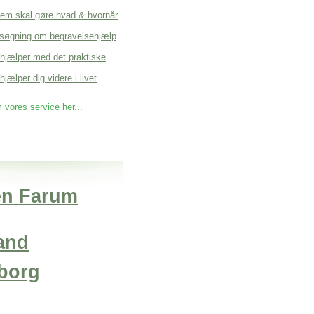
em skal gøre hvad & hvornår
søgning om begravelsehjælp
 hjælper med det praktiske
hjælper dig videre i livet
vores service her...
en Farum
and
borg