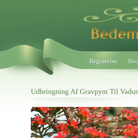
Begravelse
Bis
Udbringning Af Gravpynt Til Vadu
Her hos os får du altid en god afslutning når det gælder
Udbringning Af Gravpynt Til Vadum Kirkegårde
vi hjælper i alle faser af begravelsel