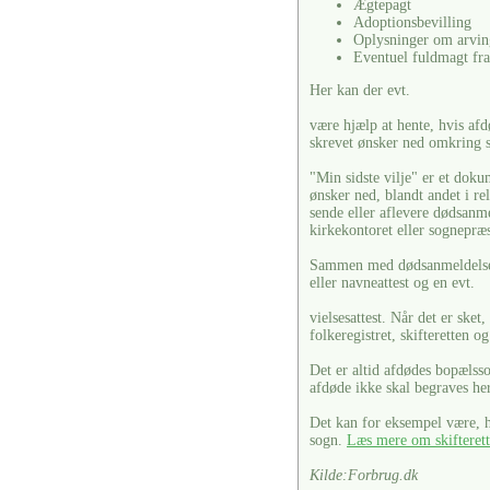
Ægtepagt
Adoptionsbevilling
Oplysninger om arvin
Eventuel fuldmagt fra
Her kan der evt.
være hjælp at hente, hvis afdø
skrevet ønsker ned omkring s
"Min sidste vilje" er et doku
ønsker ned, blandt andet i re
sende eller aflevere dødsanm
kirkekontoret eller sognepræ
Sammen med dødsanmeldelsen 
eller navneattest og en evt.
vielsesattest. Når det er ske
folkeregistret, skifteretten o
Det er altid afdødes bopælss
afdøde ikke skal begraves her
Det kan for eksempel være, hv
sogn.
Læs mere om skifteret
Kilde:Forbrug.dk