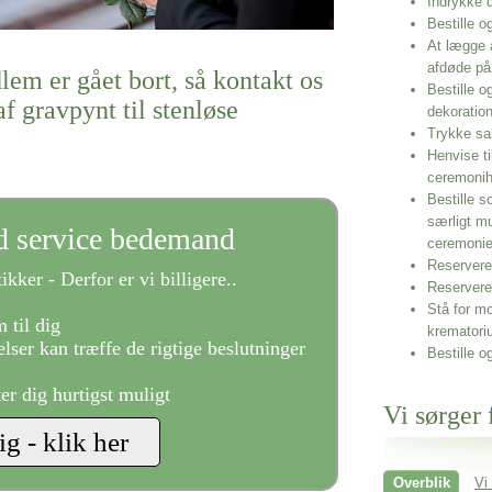
Indrykke
Bestille o
At lægge 
afdøde på
lem er gået bort, så kontakt os
Bestille o
f gravpynt til stenløse
dekoratio
Trykke sa
Henvise ti
ceremonih
Bestille s
særligt m
ld service bedemand
ceremoni
Reservere 
ikker - Derfor er vi billigere..
Reservere
Stå for mo
 til dig
krematori
lser kan træffe de rigtige beslutninger
Bestille o
ter dig hurtigst muligt
Vi sørger 
Overblik
Vi