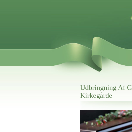
Udbringning Af Gr
Kirkegårde
Her hos os får du altid en god afslutning
Udbringning Af Gravpynt Til S
vi hjælper i alle faser af begravelsel