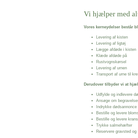
Vi hjælper med al
Vores kerneydelser består bl
Levering af kisten
Levering af ligtøj
Lægge afdøde i kisten
Klæde afdøde på
Rustvognskørsel
Levering af urnen
Transport af urne til k
Derudover tilbyder vi at hj
Udfylde og indlevere d
Ansøge om begravelse
Indrykke dødsannonce
Bestille og levere blom
Bestille og levere kran
Trykke salmehæfter
Reservere gravsted og b