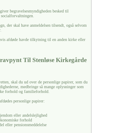
t, giver begravelsesmyndigheden besked til
g socialforvaltningen.
ogn, der skal have anmeldelsen tilsendt, også selvom
.
is afdøde havde tilkytning til en anden kirke eller
ravpynt Til Stenløse Kirkegårde
retten, skal du ud over de personlige papirer, som du
yndighederne, medbringe så mange oplysninger som
e forhold og familieforhold.
afdødes personlige papirer:
jendom eller andelslejlighed
økonomiske forhold
del eller pensionsmeddelelse