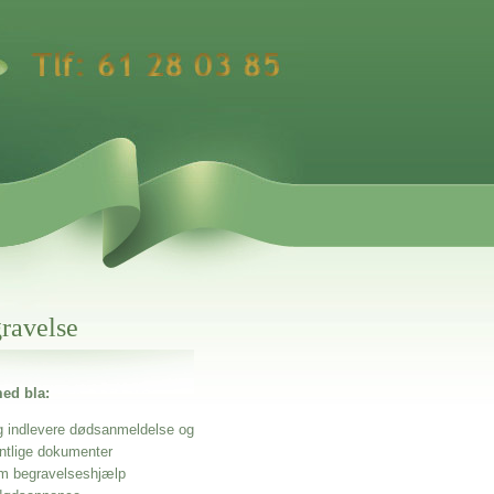
gravelse
ed bla:
g indlevere dødsanmeldelse og
entlige dokumenter
m begravelseshjælp