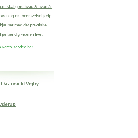
em skal gøre hvad & hvornår
søgning om begravelsehjælp
 hjælper med det praktiske
hjælper dig videre i livet
vores service her...
 kranse til Vejby
yderup