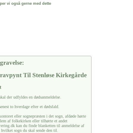
per vi også gerne med dette
gravelse:
ravpynt Til Stenløse Kirkegårde
t
skal der udfyldes en dødsanmeldelse.
enest to hverdage efter et dødsfald.
ontoret eller sognepræsten i det sogn, afdøde hørte
em af folkekirken eller tilhørte et andet
ering.dk kan du finde blanketten til anmeldelse af
hvilket sogn du skal sende den til.