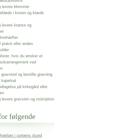
 dødsannonce
g levere blomster
afdøde i kisten og klæde
g levere kranse og
ner
lmehæfter
l præst eller anden
older
olister, hvis du ønsker et
usikarrangement ved
en
gravsted og bestille gravning
 kapelsal
dtagelse på kirkegård eller
um
g levere gravsten og inskription
for følgende
 hjælper i sorgens stund