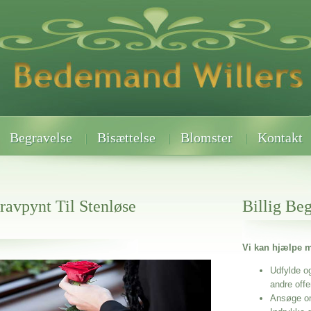
Begravelse
Bisættelse
Blomster
Kontakt
avpynt Til Stenløse
Billig Be
Vi kan hjælpe m
Udfylde o
 når det gælder
tenløse Kirkegårde
andre off
Ansøge o