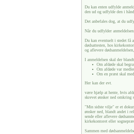
Du kan enten udfylde anmelde
den ud og udfylde den i hån
Det anbefales dog, at du udf
Når du udfylder anmeldelsen, 
Du kan eventuelt i stedet få 
dødsattesten, hos kirkekonto
og aflevere dødsanmeldelsen,
I anmeldelsen skal der blandt
Om afdøde skal begra
Om afdøde var medlem
Om en præst skal med
Her kan der evt.
være hjælp at hente, hvis afdø
skrevet ønsker ned omkring s
"Min sidste vilje" er et doku
ønsker ned, blandt andet i re
sende eller aflevere dødsanm
kirkekontoret eller sognepræ
Sammen med dødsanmeldelsen 