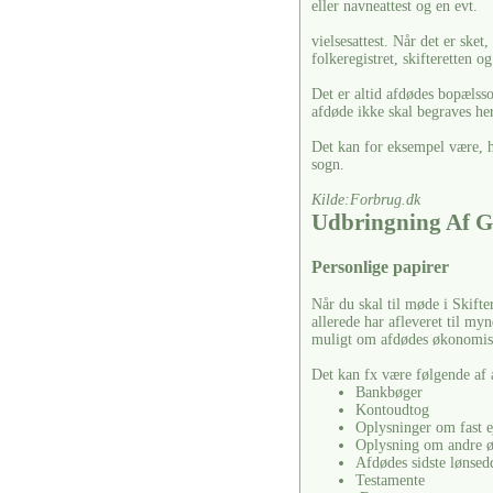
eller navneattest og en evt.
vielsesattest. Når det er ske
folkeregistret, skifteretten o
Det er altid afdødes bopælss
afdøde ikke skal begraves her
Det kan for eksempel være, hv
sogn.
Kilde:Forbrug.dk
Udbringning Af G
Personlige papirer
Når du skal til møde i Skifte
allerede har afleveret til m
muligt om afdødes økonomisk
Det kan fx være følgende af 
Bankbøger
Kontoudtog
Oplysninger om fast e
Oplysning om andre 
Afdødes sidste lønsed
Testamente