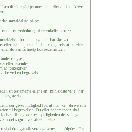
lsen direkte på hjemmesiden, eller du kan skrive
den.
ylder anmeldelsen på pc.
er der en vejledning til de enkelte rubrikker.
anmeldelsen hos den læge, der har skrevet
ret eller bedemanden Du kan vælge selv at udfylde
 eller du kan få hjælp hos bedemanden.
 andet oplyses,
ves eller brændes
 af folkekirken
virke ved en begravelse.
de i sit testamente eller i en "min sidste vilje" har
in begravelse.
ment, der giver mulighed for, at man kan skrive sine
lation til begravelsen. Du eller bedemanden skal
eldelsen til begravelsesmyndigheden det vil sige
sten i det sogn, hvor afdøde bøde.
skal du også aflevere dødsattesten, afdødes dåbs