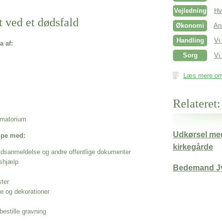
Vejledning
Hv
t ved et dødsfald
Økonomi
An
Handling
Vi
a af:
Sorg
Vi 
Læs mere om 
Relateret:
rematorium
Udkørsel med
ælpe med:
kirkegårde
ødsanmeldelse og andre offentlige dokumenter
shjælp
Bedemand J
ster
se og dekorationer
estille gravning