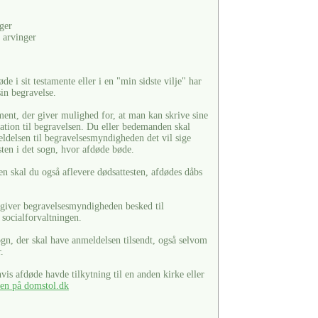
ger
 arvinger
de i sit testamente eller i en "min sidste vilje" har
in begravelse.
ment, der giver mulighed for, at man kan skrive sine
lation til begravelsen. Du eller bedemanden skal
eldelsen til begravelsesmyndigheden det vil sige
sten i det sogn, hvor afdøde bøde.
skal du også aflevere dødsattesten, afdødes dåbs
t, giver begravelsesmyndigheden besked til
g socialforvaltningen.
ogn, der skal have anmeldelsen tilsendt, også selvom
.
is afdøde havde tilkytning til en anden kirke eller
ten på domstol.dk