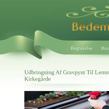
Begravelse
Bis
Udbringning Af Gravpynt Til Lem
Kirkegårde
Her hos os får du altid en god afslutning når det gælder
Udbringning Af Gravpynt Til Lemming Kirkegårde
vi hjælper i alle faser af begravelsel