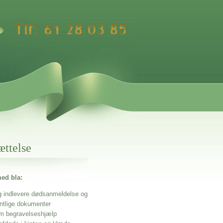
ættelse
ed bla:
g indlevere dødsanmeldelse og
entlige dokumenter
m begravelseshjælp