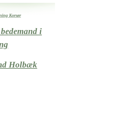
tning Korsør
e bedemand i
ng
nd Holbæk