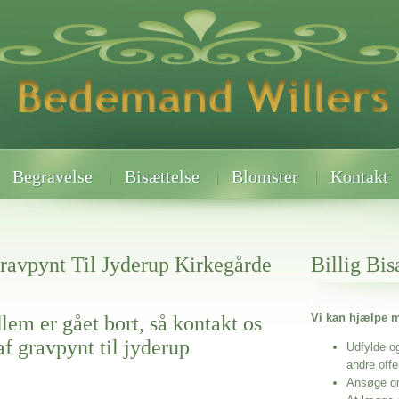
Begravelse
Bisættelse
Blomster
Kontakt
ravpynt Til Jyderup Kirkegårde
Billig Bis
Vi kan hjælpe m
lem er gået bort, så kontakt os
f gravpynt til jyderup
Udfylde o
andre off
Ansøge o