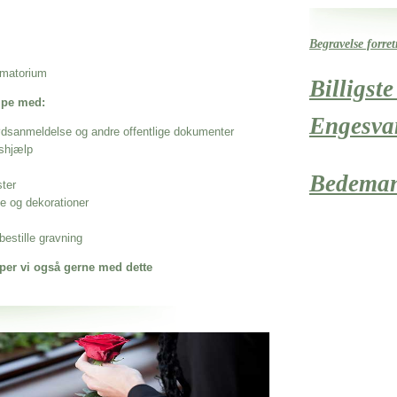
Begravelse forre
rematorium
Billigst
ælpe med:
Engesva
ødsanmeldelse og andre offentlige dokumenter
shjælp
Bedema
ster
se og dekorationer
estille gravning
per vi også gerne med dette
 når det gælder
yderup Kirkegårde