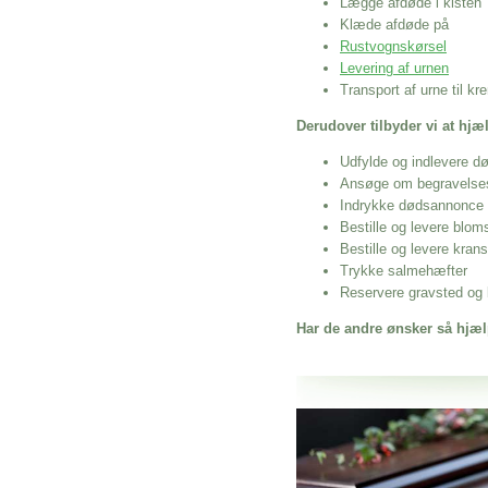
Lægge afdøde i kisten
Klæde afdøde på
Rustvognskørsel
Levering af urnen
Transport af urne til k
Derudover tilbyder vi at hj
Udfylde og indlevere d
Ansøge om begravelse
Indrykke dødsannonce
Bestille og levere blom
Bestille og levere kran
Trykke salmehæfter
Reservere gravsted og b
Har de andre ønsker så hjæl
Her hos os får du altid en god afslutning
Udbringning Af Gravpynt Til J
vi hjælper i alle faser af begravelsel