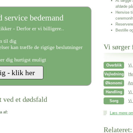
At lægge 
afdøde på
Henvise ti
ld service bedemand
ceremonih
Reservere 
ikker - Derfor er vi billigere..
Bestille o
 til dig
Vi sørger 
lser kan træffe de rigtige beslutninger
ter dig hurtigst muligt
Overblik
Vi
Vejledning
Hv
Økonomi
An
Handling
Vi
t ved et dødsfald
Sorg
Vi 
a af:
Læs mere om 
Relateret: