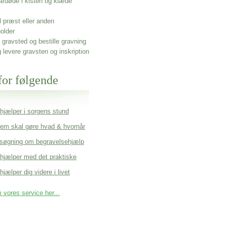
afdøde i kisten og klæde
l præst eller anden
older
gravsted og bestille gravning
g levere gravsten og inskription
for følgende
 hjælper i sorgens stund
em skal gøre hvad & hvornår
søgning om begravelsehjælp
 hjælper med det praktiske
hjælper dig videre i livet
vores service her...