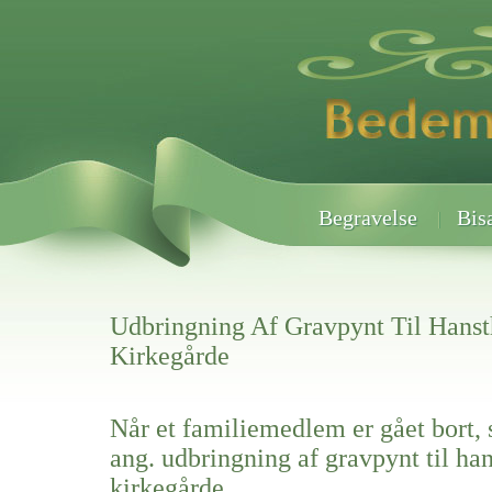
Begravelse
Bis
Udbringning Af Gravpynt Til Hans
Kirkegårde
Når et familiemedlem er gået bort, 
ang. udbringning af gravpynt til ha
kirkegårde