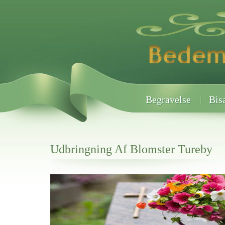
Begravelse
Bis
Udbringning Af Blomster Tureby
Her hos os får du altid en god afslutning når det gælder
Udbringning Af Blomster Tureby
vi hjælper i alle faser af begravelsel