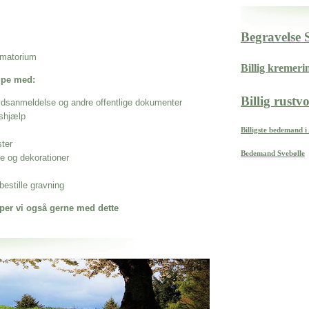
Begravelse 
rematorium
Billig kremer
ælpe med:
Billig rust
ødsanmeldelse og andre offentlige dokumenter
shjælp
Billigste bedemand 
ster
Bedemand Svebølle
se og dekorationer
estille gravning
per vi også gerne med dette
 når det gælder
Vadum Kirkegårde