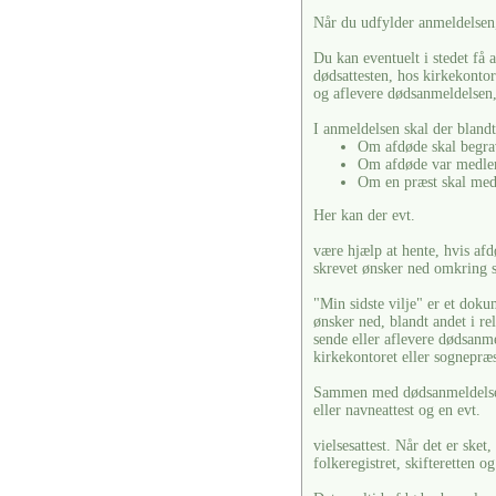
Når du udfylder anmeldelsen, 
Du kan eventuelt i stedet få 
dødsattesten, hos kirkekonto
og aflevere dødsanmeldelsen,
I anmeldelsen skal der blandt
Om afdøde skal begra
Om afdøde var medlem
Om en præst skal med
Her kan der evt.
være hjælp at hente, hvis afdø
skrevet ønsker ned omkring s
"Min sidste vilje" er et doku
ønsker ned, blandt andet i re
sende eller aflevere dødsanm
kirkekontoret eller sognepræ
Sammen med dødsanmeldelsen 
eller navneattest og en evt.
vielsesattest. Når det er ske
folkeregistret, skifteretten o