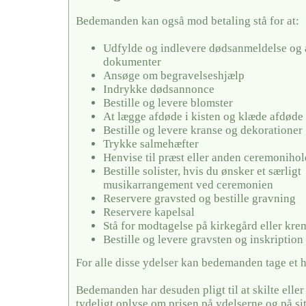
Bedemanden kan også mod betaling stå for at:
Udfylde og indlevere dødsanmeldelse og 
dokumenter
Ansøge om begravelseshjælp
Indrykke dødsannonce
Bestille og levere blomster
At lægge afdøde i kisten og klæde afdøde
Bestille og levere kranse og dekorationer
Trykke salmehæfter
Henvise til præst eller anden ceremonihol
Bestille solister, hvis du ønsker et særligt
musikarrangement ved ceremonien
Reservere gravsted og bestille gravning
Reservere kapelsal
Stå for modtagelse på kirkegård eller kr
Bestille og levere gravsten og inskription
For alle disse ydelser kan bedemanden tage et 
Bedemanden har desuden pligt til at skilte elle
tydeligt oplyse om prisen på ydelserne og på si