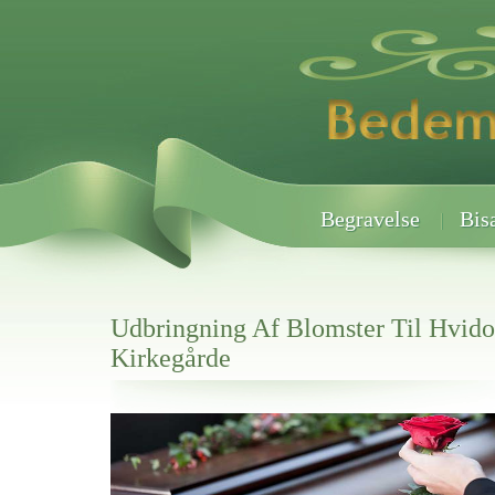
Begravelse
Bis
Udbringning Af Blomster Til Hvido
Kirkegårde
Her hos os får du altid en god afslutning når det gælder
Udbringning Af Blomster Til Hvidovre Kirkegårde
vi hjælper i alle faser af begravelsel