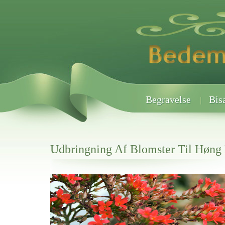
Begravelse
Bis
Udbringning Af Blomster Til Høng
Her hos os får du altid en god afslutning når det gælder
Udbringning Af Blomster Til Høng Kirkegårde
vi hjælper i alle faser af begravelsel