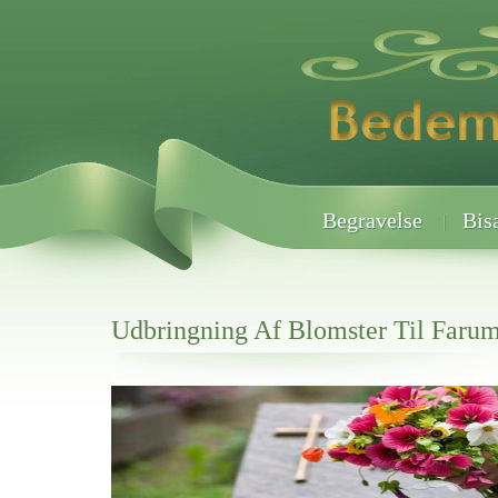
Begravelse
Bis
Udbringning Af Blomster Til Faru
Her hos os får du altid en god afslutning når det gælder
Udbringning Af Blomster Til Farum Kirkegårde
vi hjælper i alle faser af begravelsel