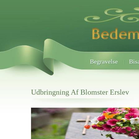
Begravelse
Bis
Udbringning Af Blomster Erslev
Her hos os får du altid en god afslutning når det gælder
Udbringning Af Blomster Erslev
vi hjælper i alle faser af begravelsel