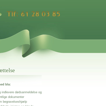
ættelse
ed bla:
g indlevere dødsanmeldelse og
entlige dokumenter
m begravelseshjælp