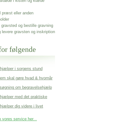
afdøde i kisten og klæde
l præst eller anden
older
gravsted og bestille gravning
g levere gravsten og inskription
for følgende
 hjælper i sorgens stund
em skal gøre hvad & hvornår
søgning om begravelsehjælp
 hjælper med det praktiske
hjælper dig videre i livet
vores service her...