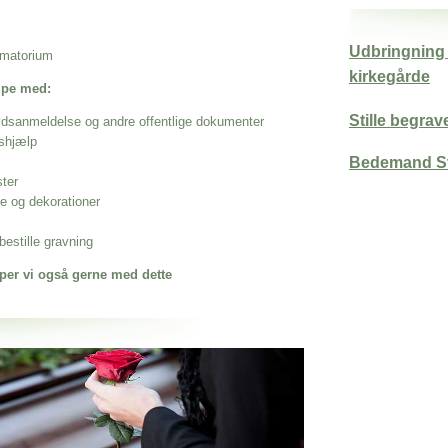
Udbringning a
rematorium
kirkegårde
ælpe med:
Stille begrav
ødsanmeldelse og andre offentlige dokumenter
shjælp
Bedemand S
ster
se og dekorationer
estille gravning
per vi også gerne med dette
 når det gælder