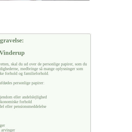
gravelse:
 Vinderup
retten, skal du ud over de personlige papirer, som du
yndighederne, medbringe så mange oplysninger som
e forhold og familieforhold.
afdødes personlige papirer:
jendom eller andelslejlighed
økonomiske forhold
del eller pensionsmeddelelse
ger
 arvinger