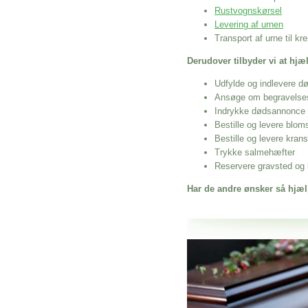
Rustvognskørsel
Levering af urnen
Transport af urne til k
Derudover tilbyder vi at hj
Udfylde og indlevere d
Ansøge om begravelse
Indrykke dødsannonce
Bestille og levere blom
Bestille og levere kran
Trykke salmehæfter
Reservere gravsted og b
Har de andre ønsker så hjæl
Her hos os får du altid en god afslutning
Tryg Begravelse I Vinderup
vi hjælper i alle faser af begravelsel