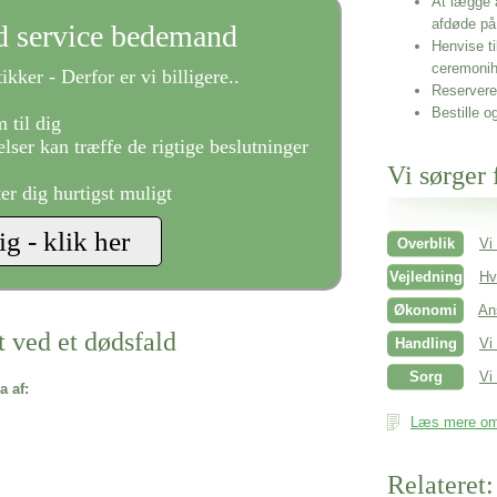
At lægge 
afdøde på
ld service bedemand
Henvise ti
ceremonih
ikker - Derfor er vi billigere..
Reservere 
Bestille o
 til dig
lser kan træffe de rigtige beslutninger
Vi sørger 
ter dig hurtigst muligt
Overblik
Vi
Vejledning
Hv
Økonomi
An
t ved et dødsfald
Handling
Vi
Sorg
Vi 
a af:
Læs mere om 
Relateret: