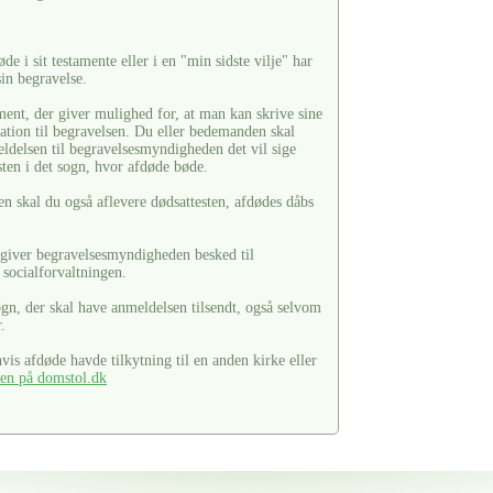
de i sit testamente eller i en "min sidste vilje" har
in begravelse.
ment, der giver mulighed for, at man kan skrive sine
lation til begravelsen. Du eller bedemanden skal
eldelsen til begravelsesmyndigheden det vil sige
sten i det sogn, hvor afdøde bøde.
skal du også aflevere dødsattesten, afdødes dåbs
t, giver begravelsesmyndigheden besked til
g socialforvaltningen.
ogn, der skal have anmeldelsen tilsendt, også selvom
.
is afdøde havde tilkytning til en anden kirke eller
ten på domstol.dk