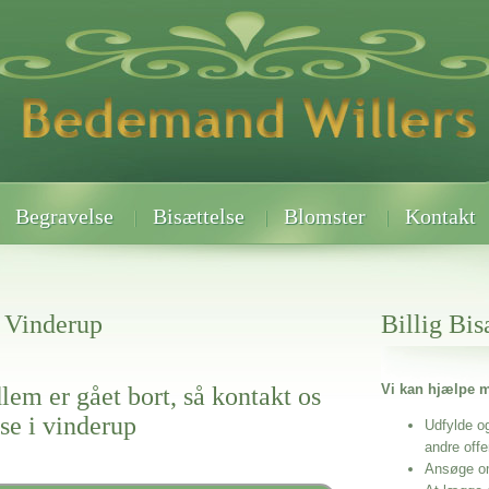
Begravelse
Bisættelse
Blomster
Kontakt
I Vinderup
Billig Bis
Vi kan hjælpe m
lem er gået bort, så kontakt os
se i vinderup
Udfylde o
andre off
Ansøge o