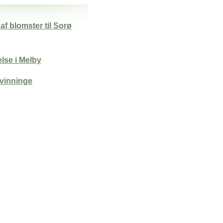
f blomster til Sorø
else i Melby
vinninge