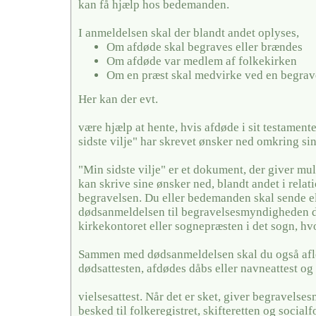
kan få hjælp hos bedemanden.
I anmeldelsen skal der blandt andet oplyses,
Om afdøde skal begraves eller brændes
Om afdøde var medlem af folkekirken
Om en præst skal medvirke ved en begrav
Her kan der evt.
være hjælp at hente, hvis afdøde i sit testamente
sidste vilje" har skrevet ønsker ned omkring si
"Min sidste vilje" er et dokument, der giver mul
kan skrive sine ønsker ned, blandt andet i relati
begravelsen. Du eller bedemanden skal sende el
dødsanmeldelsen til begravelsesmyndigheden de
kirkekontoret eller sognepræsten i det sogn, hv
Sammen med dødsanmeldelsen skal du også afl
dødsattesten, afdødes dåbs eller navneattest og 
vielsesattest. Når det er sket, giver begravels
besked til folkeregistret, skifteretten og social