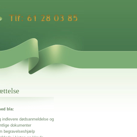
ættelse
ed bla:
g indlevere dødsanmeldelse og
entlige dokumenter
m begravelseshjælp