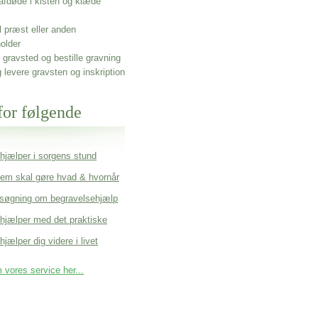
afdøde i kisten og klæde
l præst eller anden
older
gravsted og bestille gravning
g levere gravsten og inskription
for følgende
 hjælper i sorgens stund
em skal gøre hvad & hvornår
søgning om begravelsehjælp
 hjælper med det praktiske
hjælper dig videre i livet
vores service her...