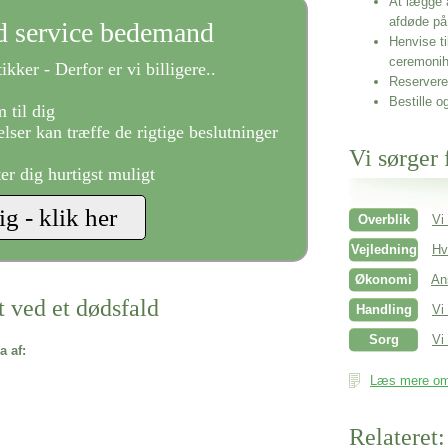
At lægge 
afdøde på
ld service bedemand
Henvise ti
ceremonih
ikker - Derfor er vi billigere..
Reservere 
Bestille o
 til dig
lser kan træffe de rigtige beslutninger
Vi sørger 
ter dig hurtigst muligt
Overblik
Vi
Vejledning
Hv
Økonomi
An
t ved et dødsfald
Handling
Vi
Sorg
Vi 
a af:
Læs mere om 
Relateret: