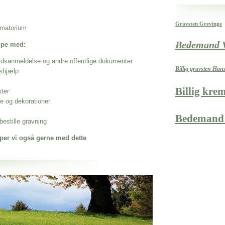
Gravsten Grevinge
rematorium
Bedemand 
ælpe med:
ødsanmeldelse og andre offentlige dokumenter
Billig gravsten Han
shjælp
Billig kre
ster
se og dekorationer
Bedemand
estille gravning
per vi også gerne med dette
 når det gælder