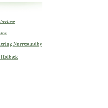
Værløse
stholm
mering Nørresundby
 Holbæk