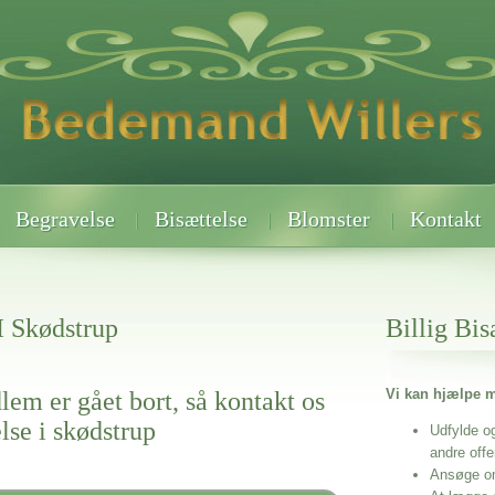
Begravelse
Bisættelse
Blomster
Kontakt
I Skødstrup
Billig Bis
Vi kan hjælpe m
lem er gået bort, så kontakt os
else i skødstrup
Udfylde o
andre off
Ansøge o