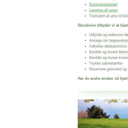
Rustvognskørsel
Levering af urnen
Transport af urne til k
Derudover tilbyder vi at hj
Udfylde og indlevere d
Ansøge om begravelse
Indrykke dødsannonce
Bestille og levere blom
Bestille og levere kran
Trykke salmehæfter
Reservere gravsted og b
Har de andre ønsker så hjæl
Her hos os får du altid en god afslutning
Stille Begravelse I Skødstrup
vi hjælper i alle faser af begravelsel