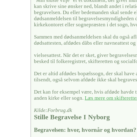
"Min sidste vilje" er et dokument, der giver mul
kan skrive sine ønsker ned, blandt andet i relati
begravelsen. Du eller bedemanden skal sende el
dødsanmeldelsen til begravelsesmyndigheden de
kirkekontoret eller sognepræsten i det sogn, hv
Sammen med dødsanmeldelsen skal du også afl
dødsattesten, afdødes dåbs eller navneattest og 
vielsesattest. Når det er sket, giver begravels
besked til folkeregistret, skifteretten og social
Det er altid afdødes bopælssogn, der skal have
tilsendt, også selvom afdøde ikke skal begraves
Det kan for eksempel være, hvis afdøde havde ti
anden kirke eller sogn.
Læs mere om skifterette
Kilde:Forbrug.dk
Stille Begravelse I Nyborg
Begravelsen: hvor, hvornår og hvordan?