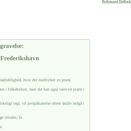
Bedemand Holbæk
gravelse:
I Frederikshavn
 højtidelighed, hvor der medvirker en præst.
æst i folkekirken, men det kan også være en præst i
keligt regi, vil jordpåkastelse oftest skulle indgå i
e ritualer, fx.
n.