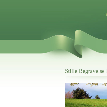
Stille Begravelse
Her hos os får du altid en god afslutning
Stille Begravelse I Frederiksha
vi hjælper i alle faser af begravelsel