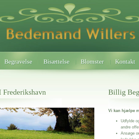
Begravelse
Bisættelse
Blomster
Kontakt
 I Frederikshavn
Billig Be
Vi kan hjælpe m
 når det gælder
vn
Udfylde o
andre off
Ansøge o