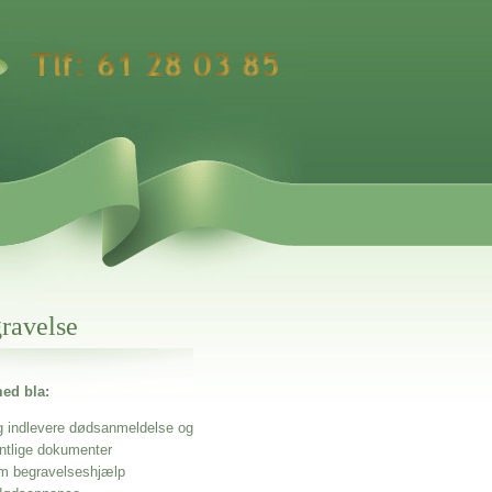
gravelse
ed bla:
g indlevere dødsanmeldelse og
entlige dokumenter
m begravelseshjælp