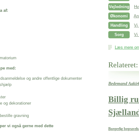
Vejledning
Hv
a af:
Økonomi
An
Handling
Vi
Sorg
Vi 
Læs mere om 
rematorium
Relateret:
ælpe med:
ødsanmeldelse og andre offentlige dokumenter
Bedemand Aakir
shjælp
Billig r
ster
se og dekorationer
Sjællan
estille gravning
per vi også gerne med dette
Borgerlig begravel