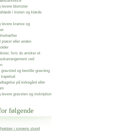
 dødsannonce
g levere blomster
afdøde i kisten og klæde
g levere kranse og
ner
lmehæfter
l præst eller anden
older
olister, hvis du ønsker et
usikarrangement ved
en
gravsted og bestille gravning
 kapelsal
dtagelse på kirkegård eller
um
g levere gravsten og inskription
for følgende
 hjælper i sorgens stund