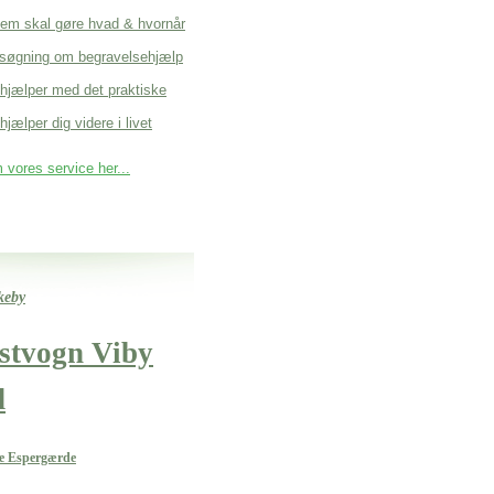
em skal gøre hvad & hvornår
søgning om begravelsehjælp
 hjælper med det praktiske
hjælper dig videre i livet
vores service her...
keby
ustvogn Viby
d
se Espergærde