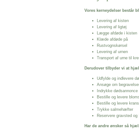
Vores kerneydelser består bl
Levering af kisten
Levering af ligtøj
Lægge afdøde i kisten
Klæde afdøde på
Rustvognskørsel
Levering af urnen
Transport af urne til k
Derudover tilbyder vi at hj
Udfylde og indlevere d
Ansøge om begravelse
Indrykke dødsannonce
Bestille og levere blom
Bestille og levere kran
Trykke salmehæfter
Reservere gravsted og b
Har de andre ønsker så hjæl