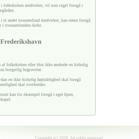
i folkekirken medvirker, vil som regel foregå i
kegården.
 i et andet trossamfund medvirker, kan enten foregå
r i trossamfundets kirke.
I Frederikshavn
af folkekirken eller blot ikke ønskede en kirkelig
 en borgerlig begravelse.
rdan en ikke kirkelig højtidelighed skal foregå
ømmelighed skal overholdes.
moni kan for eksempel foregå i eget hjem,
ekapel.
Copyright (c) 2026. All rights reserved.