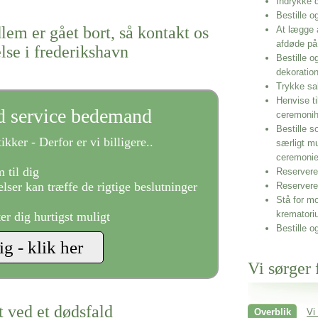
Indrykke
Bestille o
lem er gået bort, så kontakt os
At lægge 
afdøde på
else i frederikshavn
Bestille o
dekoratio
Trykke sa
Henvise ti
ld service bedemand
ceremonih
Bestille s
ikker - Derfor er vi billigere..
særligt m
ceremoni
 til dig
Reservere 
lser kan træffe de rigtige beslutninger
Reservere
Stå for mo
krematori
ter dig hurtigst muligt
Bestille o
Vi sørger 
t ved et dødsfald
Overblik
Vi