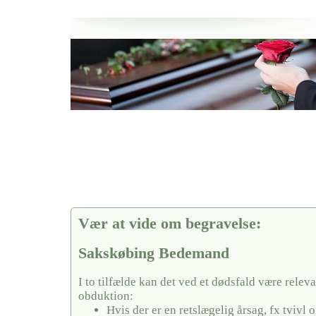
Her hos os får du altid en god afslutning når det gælder
Sakskøbing Bedemand
vi hjælper i alle faser af begravelsel
Vær at vide om begravelse:
Sakskøbing Bedemand
I to tilfælde kan det ved et dødsfald være releva
obduktion:
Hvis der er en retslægelig årsag, fx tvivl