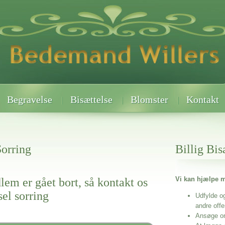
Begravelse
Bisættelse
Blomster
Kontakt
orring
Billig Bis
Vi kan hjælpe m
lem er gået bort, så kontakt os
el sorring
Udfylde o
andre off
Ansøge o