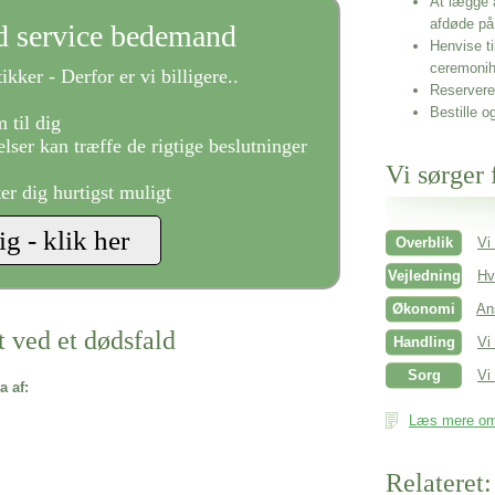
At lægge 
afdøde på
ld service bedemand
Henvise ti
ceremonih
ikker - Derfor er vi billigere..
Reservere 
Bestille o
 til dig
lser kan træffe de rigtige beslutninger
Vi sørger 
ter dig hurtigst muligt
Overblik
Vi
Vejledning
Hv
Økonomi
An
t ved et dødsfald
Handling
Vi
Sorg
Vi 
a af:
Læs mere om 
Relateret: