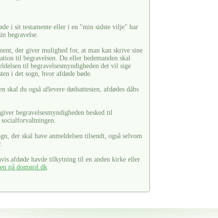
de i sit testamente eller i en "min sidste vilje" har
in begravelse.
ment, der giver mulighed for, at man kan skrive sine
lation til begravelsen. Du eller bedemanden skal
eldelsen til begravelsesmyndigheden det vil sige
sten i det sogn, hvor afdøde bøde.
skal du også aflevere dødsattesten, afdødes dåbs
t, giver begravelsesmyndigheden besked til
g socialforvaltningen.
ogn, der skal have anmeldelsen tilsendt, også selvom
.
is afdøde havde tilkytning til en anden kirke eller
ten på domstol.dk