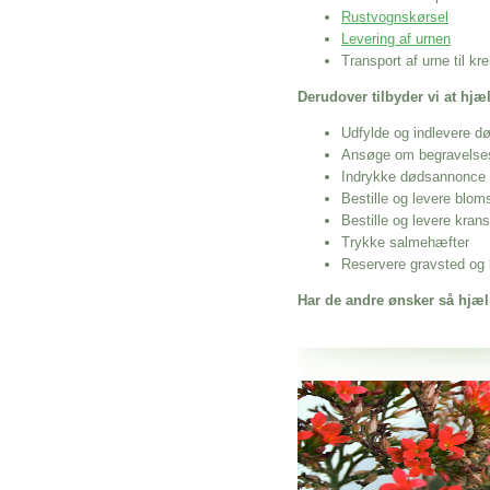
Rustvognskørsel
Levering af urnen
Transport af urne til k
Derudover tilbyder vi at hj
Udfylde og indlevere d
Ansøge om begravelse
Indrykke dødsannonce
Bestille og levere blom
Bestille og levere kran
Trykke salmehæfter
Reservere gravsted og b
Har de andre ønsker så hjæl
Her hos os får du altid en god afslutning
Rustvognskørsel Sorring
vi hjælper i alle faser af begravelsel