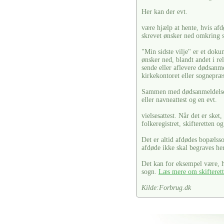
Her kan der evt.
være hjælp at hente, hvis afdø
skrevet ønsker ned omkring s
"Min sidste vilje" er et doku
ønsker ned, blandt andet i re
sende eller aflevere dødsanm
kirkekontoret eller sognepræ
Sammen med dødsanmeldelsen 
eller navneattest og en evt.
vielsesattest. Når det er ske
folkeregistret, skifteretten o
Det er altid afdødes bopælss
afdøde ikke skal begraves her
Det kan for eksempel være, hv
sogn.
Læs mere om skifteret
Kilde:Forbrug.dk