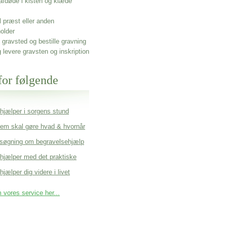
afdøde i kisten og klæde
l præst eller anden
older
gravsted og bestille gravning
g levere gravsten og inskription
for følgende
 hjælper i sorgens stund
em skal gøre hvad & hvornår
søgning om begravelsehjælp
 hjælper med det praktiske
hjælper dig videre i livet
vores service her...