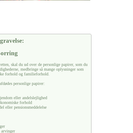
gravelse:
Sorring
retten, skal du ud over de personlige papirer, som du
yndighederne, medbringe så mange oplysninger som
e forhold og familieforhold.
afdødes personlige papirer:
jendom eller andelslejlighed
økonomiske forhold
del eller pensionsmeddelelse
ger
 arvinger