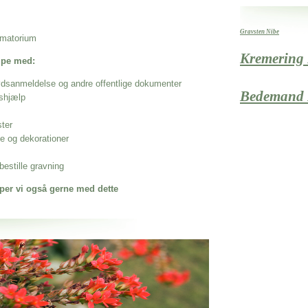
Gravsten Nibe
rematorium
Kremering
ælpe med:
ødsanmeldelse og andre offentlige dokumenter
Bedemand 
shjælp
ster
se og dekorationer
estille gravning
per vi også gerne med dette
 når det gælder