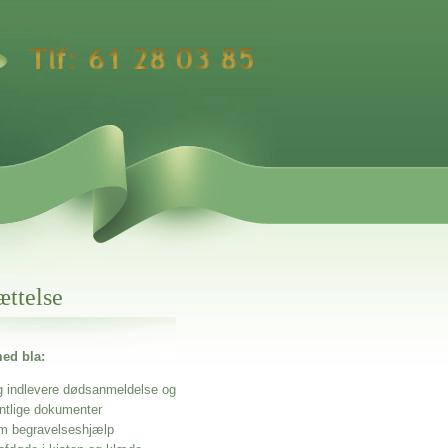
ættelse
ed bla:
g indlevere dødsanmeldelse og
entlige dokumenter
m begravelseshjælp