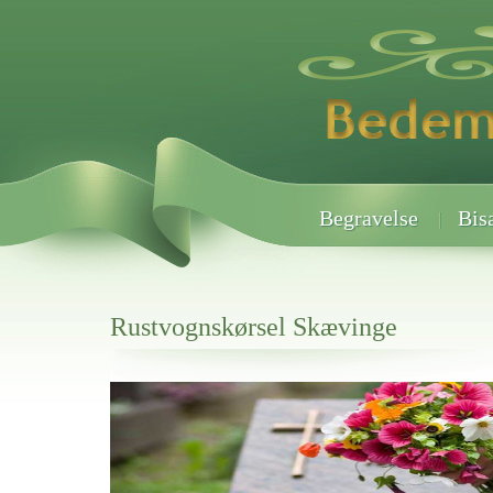
Begravelse
Bis
Rustvognskørsel Skævinge
Her hos os får du altid en god afslutning når det gælder
Rustvognskørsel Skævinge
vi hjælper i alle faser af begravelsel