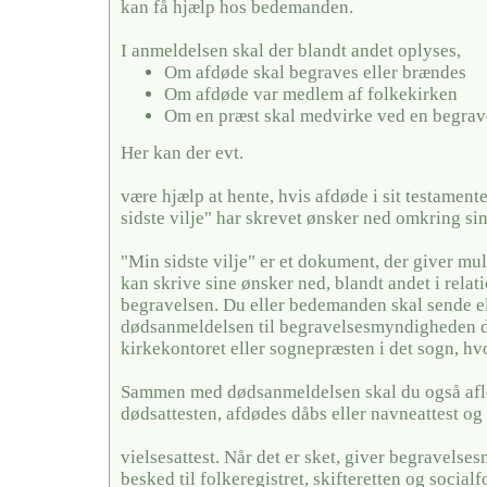
kan få hjælp hos bedemanden.
I anmeldelsen skal der blandt andet oplyses,
Om afdøde skal begraves eller brændes
Om afdøde var medlem af folkekirken
Om en præst skal medvirke ved en begrav
Her kan der evt.
være hjælp at hente, hvis afdøde i sit testamente
sidste vilje" har skrevet ønsker ned omkring si
"Min sidste vilje" er et dokument, der giver mul
kan skrive sine ønsker ned, blandt andet i relati
begravelsen. Du eller bedemanden skal sende el
dødsanmeldelsen til begravelsesmyndigheden de
kirkekontoret eller sognepræsten i det sogn, hv
Sammen med dødsanmeldelsen skal du også afl
dødsattesten, afdødes dåbs eller navneattest og 
vielsesattest. Når det er sket, giver begravels
besked til folkeregistret, skifteretten og social