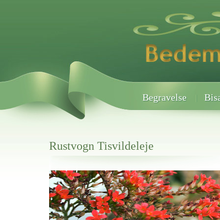
Begravelse
Bis
Rustvogn Tisvildeleje
Her hos os får du altid en god afslutning når det gælder
Rustvogn Tisvildeleje
vi hjælper i alle faser af begravelsel