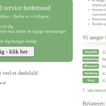
At lægge 
afdøde på
ld service bedemand
Henvise ti
ceremonih
ikker - Derfor er vi billigere..
Reservere 
Bestille o
 til dig
lser kan træffe de rigtige beslutninger
Vi sørger 
ter dig hurtigst muligt
Overblik
Vi
Vejledning
Hv
Økonomi
An
t ved et dødsfald
Handling
Vi
Sorg
Vi 
a af:
Læs mere om 
Relateret: