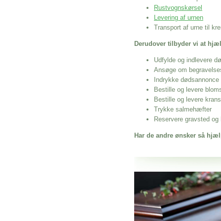
Rustvognskørsel
Levering af urnen
Transport af urne til k
Derudover tilbyder vi at hj
Udfylde og indlevere d
Ansøge om begravelse
Indrykke dødsannonce
Bestille og levere blom
Bestille og levere kran
Trykke salmehæfter
Reservere gravsted og b
Har de andre ønsker så hjæl
Her hos os får du altid en god afslutning
Rustvogn Ruds Vedby
vi hjælper i alle faser af begravelsel