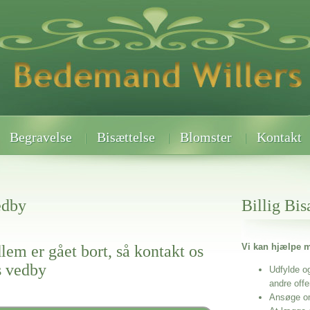
Begravelse
Bisættelse
Blomster
Kontakt
edby
Billig Bis
Vi kan hjælpe m
lem er gået bort, så kontakt os
s vedby
Udfylde o
andre off
Ansøge o