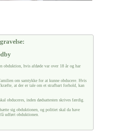
gravelse:
edby
en obduktion, hvis afdøde var over 18 år og har
e familien om samtykke for at kunne obducere. Hvis
fkræfte, at der er tale om et strafbart forhold, kan
skal obduceres, inden dødsattesten skrives færdig.
tte sig obduktionen, og politiet skal da have
 få udført obduktionen.