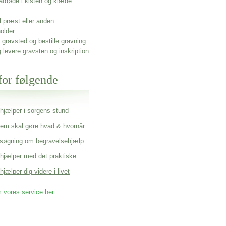
afdøde i kisten og klæde
l præst eller anden
older
gravsted og bestille gravning
g levere gravsten og inskription
for følgende
 hjælper i sorgens stund
em skal gøre hvad & hvornår
søgning om begravelsehjælp
 hjælper med det praktiske
hjælper dig videre i livet
vores service her...