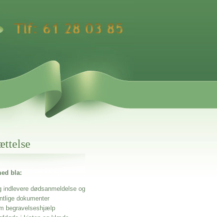
ættelse
ed bla:
g indlevere dødsanmeldelse og
entlige dokumenter
m begravelseshjælp