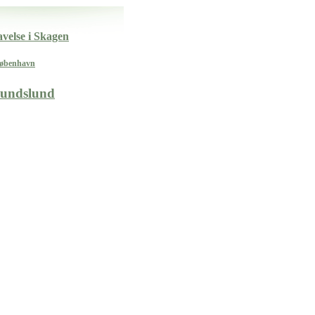
avelse i Skagen
København
undslund