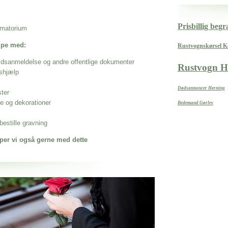
Prisbillig begr
rematorium
ælpe med:
Rustvognskørsel 
ødsanmeldelse og andre offentlige dokumenter
Rustvogn H
shjælp
Dødsannoncer Herning
ster
se og dekorationer
Bedemand Gørlev
estille gravning
per vi også gerne med dette
 når det gælder