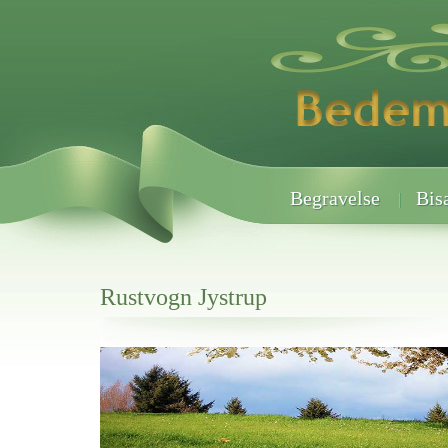
Begravelse
Bis
Rustvogn Jystrup
Her hos os får du altid en god afslutning når det gælder
Rustvogn Jystrup
vi hjælper i alle faser af begravelsel