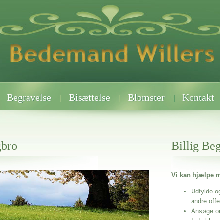
Begravelse
Bisættelse
Blomster
Kontakt
gbro
Billig Be
Vi kan hjælpe m
 når det gælder
Udfylde o
andre off
Ansøge o