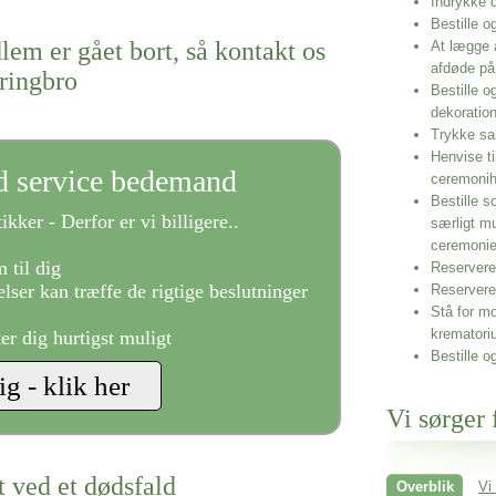
Indrykke
Bestille o
lem er gået bort, så kontakt os
At lægge 
afdøde på
rringbro
Bestille o
dekoratio
Trykke sa
Henvise ti
ld service bedemand
ceremonih
Bestille s
ikker - Derfor er vi billigere..
særligt m
ceremoni
 til dig
Reservere 
lser kan træffe de rigtige beslutninger
Reservere
Stå for mo
krematori
ter dig hurtigst muligt
Bestille o
Vi sørger 
t ved et dødsfald
Overblik
Vi