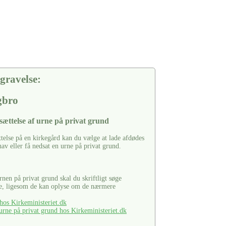
gravelse:
gbro
sættelse af urne på privat grund
ttelse på en kirkegård kan du vælge at lade afdødes
hav eller få nedsat en urne på privat grund.
urnen på privat grund skal du skriftligt søge
se, ligesom de kan oplyse om de nærmere
os Kirkeministeriet.dk
rne på privat grund hos Kirkeministeriet.dk