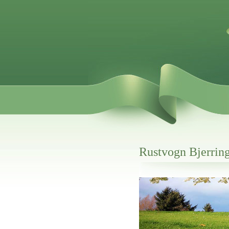
Rustvogn Bjerrin
Her hos os får du altid en god afslutning
Rustvogn Bjerringbro
vi hjælper i alle faser af begravelsel