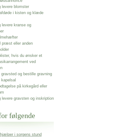
 dødsannonce
g levere blomster
afdøde i kisten og klæde
g levere kranse og
ner
lmehæfter
l præst eller anden
older
olister, hvis du ønsker et
usikarrangement ved
en
gravsted og bestille gravning
 kapelsal
dtagelse på kirkegård eller
um
g levere gravsten og inskription
for følgende
 hjælper i sorgens stund