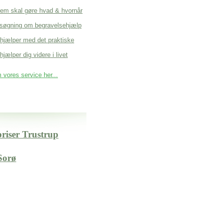
em skal gøre hvad & hvornår
søgning om begravelsehjælp
 hjælper med det praktiske
hjælper dig videre i livet
vores service her...
priser Trustrup
Sorø