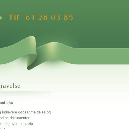
gravelse
ed bla:
g indlevere dødsanmeldelse og
entlige dokumenter
m begravelseshjælp