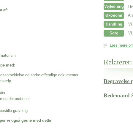
Vejledning
Hv
a af:
Økonomi
An
Handling
Vi
Sorg
Vi 
Læs mere om 
rematorium
Relateret:
ælpe med:
ødsanmeldelse og andre offentlige dokumenter
Begravelse 
shjælp
ster
Bedemand 
se og dekorationer
estille gravning
per vi også gerne med dette