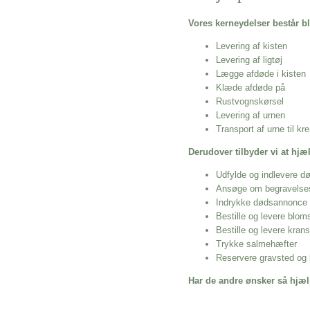
Vores kerneydelser består bl
Levering af kisten
Levering af ligtøj
Lægge afdøde i kisten
Klæde afdøde på
Rustvognskørsel
Levering af urnen
Transport af urne til k
Derudover tilbyder vi at hj
Udfylde og indlevere d
Ansøge om begravelse
Indrykke dødsannonce
Bestille og levere blom
Bestille og levere kran
Trykke salmehæfter
Reservere gravsted og b
Har de andre ønsker så hjæl