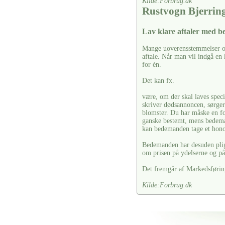
Kilde:Forbrug.dk
Rustvogn Bjerrin
Lav klare aftaler med 
Mange uoverensstemmelser ops
aftale. Når man vil indgå en 
for én.
Det kan fx.
være, om der skal laves spec
skriver dødsannoncen, sørger f
blomster. Du har måske en fo
ganske bestemt, mens bedeman
kan bedemanden tage et hono
Bedemanden har desuden pligt 
om prisen på ydelserne og på 
Det fremgår af Markedsførin
Kilde:Forbrug.dk