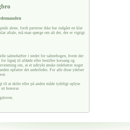
gbro
bedemanden
tår alene, fordi parterne ikke har indgået en klar
klar aftale, må man spørge om alt det, der er vigtigt
ielle salmehæfter i stedet for salmebogen, hvem der
or ligtøj til afdøde eller bestiller korsang og
rventning om, at et udtrykt ønske indebærer noget
den opfatter det anderledes. For alle disse ydelser
rar.
til at skilte eller på anden måde tydeligt oplyse
sit honorar.
gsloven.