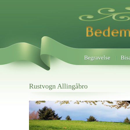
Begravelse
Bis
Rustvogn Allingåbro
Her hos os får du altid en god afslutning når det gælder
Rustvogn Allingåbro
vi hjælper i alle faser af begravelsel