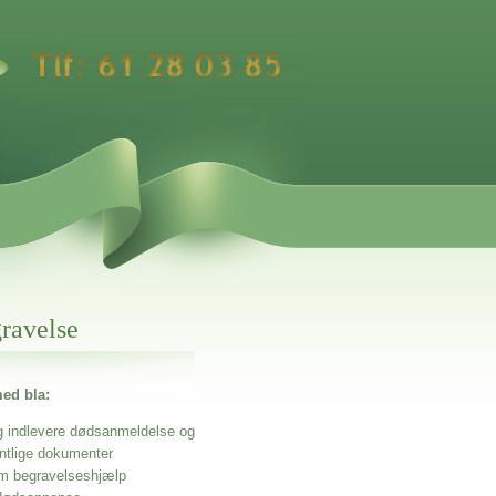
gravelse
ed bla:
g indlevere dødsanmeldelse og
entlige dokumenter
m begravelseshjælp