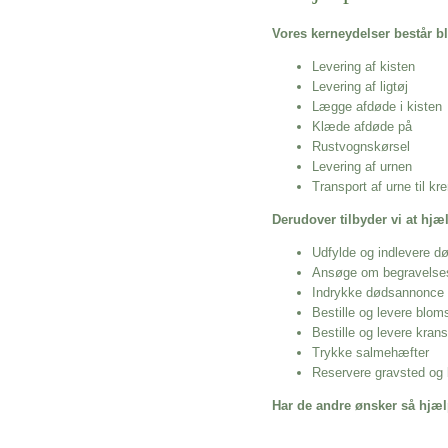
Vores kerneydelser består bl
Levering af kisten
Levering af ligtøj
Lægge afdøde i kisten
Klæde afdøde på
Rustvognskørsel
Levering af urnen
Transport af urne til k
Derudover tilbyder vi at hj
Udfylde og indlevere d
Ansøge om begravelse
Indrykke dødsannonce
Bestille og levere blom
Bestille og levere kran
Trykke salmehæfter
Reservere gravsted og b
Har de andre ønsker så hjæl