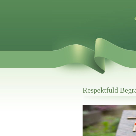
Respektfuld Begr
Her hos os får du altid en god afslutning
Respektfuld Begravelse I Brøn
vi hjælper i alle faser af begravelsel