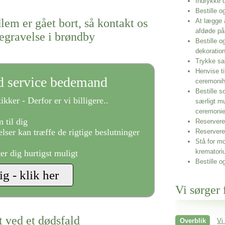
Indrykke
Bestille o
lem er gået bort, så kontakt os
At lægge 
afdøde på
begravelse i brøndby
Bestille o
dekoratio
Trykke sa
Henvise ti
ld service bedemand
ceremonih
Bestille s
ikker - Derfor er vi billigere..
særligt m
ceremoni
 til dig
Reservere 
lser kan træffe de rigtige beslutninger
Reservere
Stå for mo
krematori
ter dig hurtigst muligt
Bestille o
Vi sørger 
t ved et dødsfald
Overblik
Vi