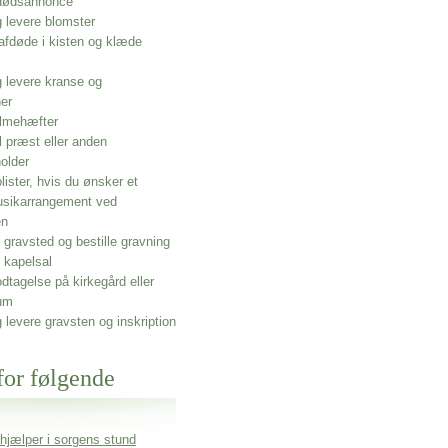
 dødsannonce
g levere blomster
afdøde i kisten og klæde
g levere kranse og
ner
lmehæfter
l præst eller anden
older
olister, hvis du ønsker et
usikarrangement ved
en
gravsted og bestille gravning
 kapelsal
dtagelse på kirkegård eller
um
g levere gravsten og inskription
for følgende
 hjælper i sorgens stund