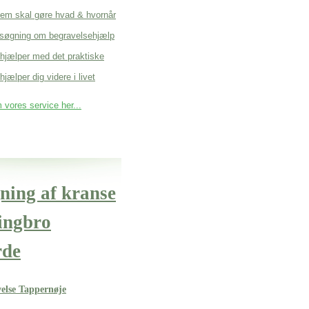
em skal gøre hvad & hvornår
søgning om begravelsehjælp
 hjælper med det praktiske
hjælper dig videre i livet
vores service her...
ning af kranse
ringbro
rde
velse Tappernøje