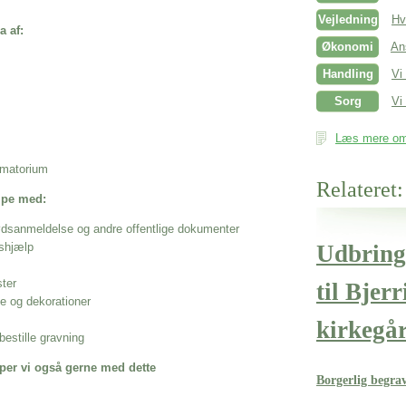
Vejledning
Hv
a af:
Økonomi
An
Handling
Vi
Sorg
Vi 
Læs mere om 
rematorium
Relateret:
ælpe med:
ødsanmeldelse og andre offentlige dokumenter
shjælp
Udbring
ster
til Bjer
se og dekorationer
kirkegå
estille gravning
per vi også gerne med dette
Borgerlig begra