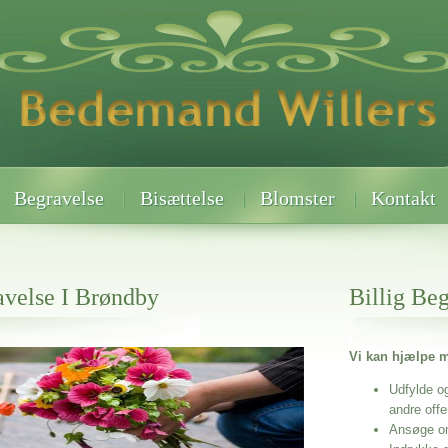
Begravelse
Bisættelse
Blomster
Kontakt
avelse I Brøndby
Billig Be
Vi kan hjælpe m
 når det gælder
dby
Udfylde o
andre off
Ansøge o