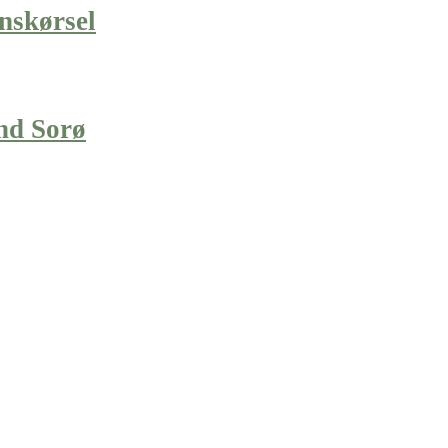
nskørsel
nd Sorø