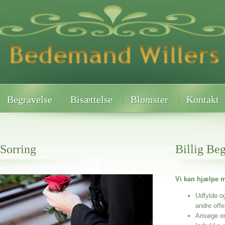
Begravelse
Bisættelse
Blomster
Kontakt
 Sorring
Billig Be
Vi kan hjælpe m
 når det gælder
Udfylde o
andre off
Ansøge o