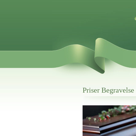
Priser Begravelse
Her hos os får du altid en god afslutning
Priser Begravelse Sorring
vi hjælper i alle faser af begravelsel