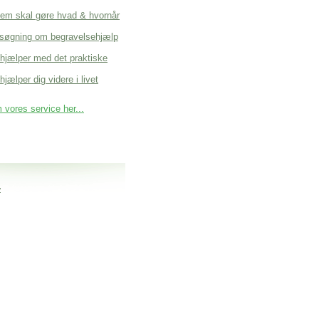
em skal gøre hvad & hvornår
søgning om begravelsehjælp
 hjælper med det praktiske
hjælper dig videre i livet
vores service her...
y