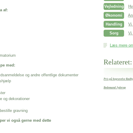
Vejledning
Hv
a af:
Økonomi
An
Handling
Vi
Sorg
Vi 
Læs mere om 
rematorium
Relateret:
ælpe med:
ødsanmeldelse og andre offentlige dokumenter
Pris på begravelse Rødb
shjælp
Bedemand Jyderup
ster
se og dekorationer
estille gravning
per vi også gerne med dette