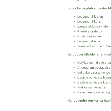
Vores kerneydelser består bl
Levering af kisten
Levering af ligtøj
Lægge afdøde i kisten
Klæde afdøde på
Rustvognskørsel
Levering af urnen
Transport af urne til k
Derudover tilbyder vi at hj
Udfylde og indlevere d
Ansøge om begravelse
Indrykke dødsannonce
Bestille og levere blom
Bestille og levere kran
Trykke salmehæfter
Reservere gravsted og b
Har de andre ønsker så hjæl