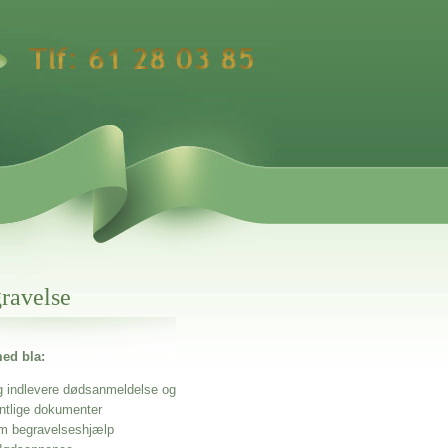
gravelse
ed bla:
g indlevere dødsanmeldelse og
entlige dokumenter
m begravelseshjælp