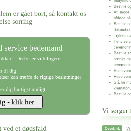
Indrykke
Bestille o
lem er gået bort, så kontakt os
At lægge 
afdøde på
else sorring
Bestille o
dekoratio
Trykke sa
Henvise ti
ld service bedemand
ceremonih
Bestille s
ikker - Derfor er vi billigere..
særligt m
ceremoni
 til dig
Reservere 
lser kan træffe de rigtige beslutninger
Reservere
Stå for mo
krematori
ter dig hurtigst muligt
Bestille o
Vi sørger 
t ved et dødsfald
Overblik
Vi