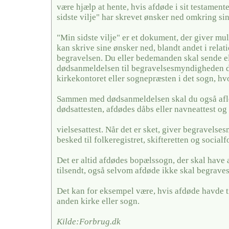
være hjælp at hente, hvis afdøde i sit testamente
sidste vilje" har skrevet ønsker ned omkring si
"Min sidste vilje" er et dokument, der giver mul
kan skrive sine ønsker ned, blandt andet i relati
begravelsen. Du eller bedemanden skal sende el
dødsanmeldelsen til begravelsesmyndigheden de
kirkekontoret eller sognepræsten i det sogn, hv
Sammen med dødsanmeldelsen skal du også afl
dødsattesten, afdødes dåbs eller navneattest og 
vielsesattest. Når det er sket, giver begravels
besked til folkeregistret, skifteretten og social
Det er altid afdødes bopælssogn, der skal have
tilsendt, også selvom afdøde ikke skal begraves
Det kan for eksempel være, hvis afdøde havde ti
anden kirke eller sogn.
Kilde:Forbrug.dk