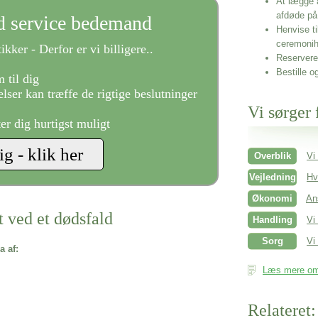
At lægge 
afdøde på
ld service bedemand
Henvise ti
ceremonih
ikker - Derfor er vi billigere..
Reservere 
Bestille o
 til dig
lser kan træffe de rigtige beslutninger
Vi sørger 
ter dig hurtigst muligt
Overblik
Vi
Vejledning
Hv
Økonomi
An
t ved et dødsfald
Handling
Vi
Sorg
Vi 
a af:
Læs mere om 
Relateret: