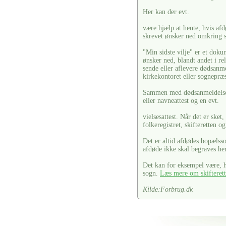
Her kan der evt.
være hjælp at hente, hvis afdø
skrevet ønsker ned omkring s
"Min sidste vilje" er et doku
ønsker ned, blandt andet i re
sende eller aflevere dødsanm
kirkekontoret eller sognepræ
Sammen med dødsanmeldelsen 
eller navneattest og en evt.
vielsesattest. Når det er ske
folkeregistret, skifteretten o
Det er altid afdødes bopælss
afdøde ikke skal begraves her
Det kan for eksempel være, hv
sogn.
Læs mere om skifteret
Kilde:Forbrug.dk