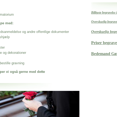
Billigste begravelse 
rematorium
Overskuelig begrave
ælpe med:
ødsanmeldelse og andre offentlige dokumenter
Overskuelig begr
shjælp
Priser begrav
ster
se og dekorationer
Bedemand Gør
estille gravning
per vi også gerne med dette
 når det gælder
p