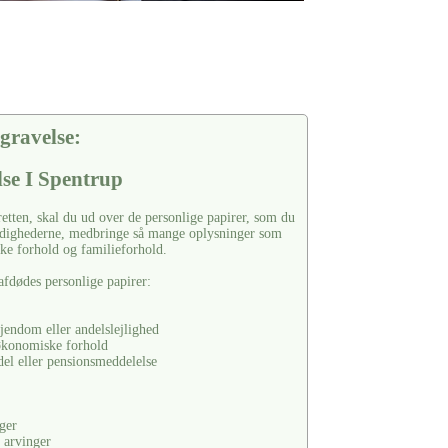
gravelse:
lse I Spentrup
retten, skal du ud over de personlige papirer, som du
yndighederne, medbringe så mange oplysninger som
e forhold og familieforhold.
afdødes personlige papirer:
jendom eller andelslejlighed
økonomiske forhold
del eller pensionsmeddelelse
ger
 arvinger