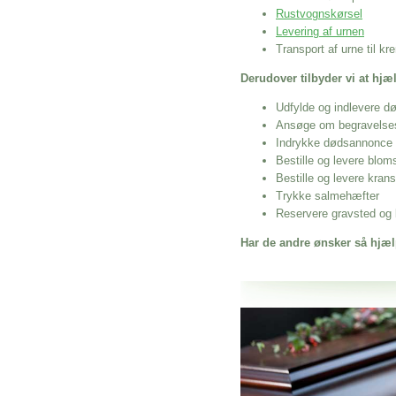
Rustvognskørsel
Levering af urnen
Transport af urne til k
Derudover tilbyder vi at hj
Udfylde og indlevere d
Ansøge om begravelse
Indrykke dødsannonce
Bestille og levere blom
Bestille og levere kran
Trykke salmehæfter
Reservere gravsted og b
Har de andre ønsker så hjæl
Her hos os får du altid en god afslutning
Prisbillig Begravelse I Spentru
vi hjælper i alle faser af begravelsel