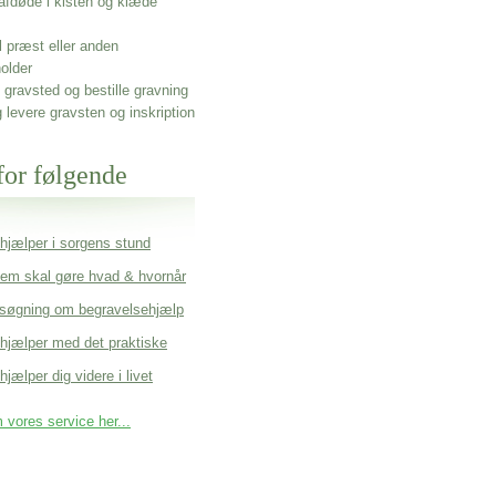
afdøde i kisten og klæde
l præst eller anden
older
gravsted og bestille gravning
g levere gravsten og inskription
for følgende
 hjælper i sorgens stund
em skal gøre hvad & hvornår
søgning om begravelsehjælp
 hjælper med det praktiske
hjælper dig videre i livet
vores service her...