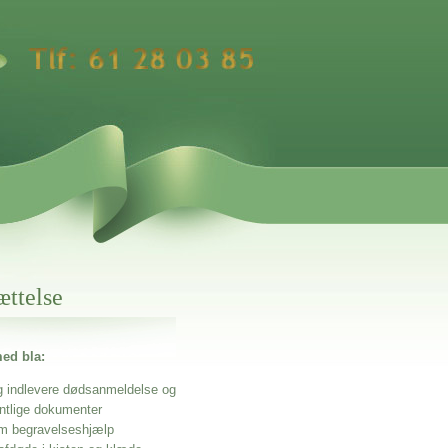
ættelse
ed bla:
g indlevere dødsanmeldelse og
entlige dokumenter
m begravelseshjælp