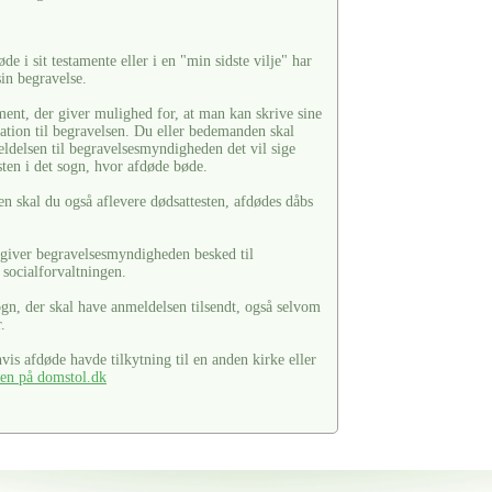
de i sit testamente eller i en "min sidste vilje" har
in begravelse.
ment, der giver mulighed for, at man kan skrive sine
lation til begravelsen. Du eller bedemanden skal
eldelsen til begravelsesmyndigheden det vil sige
sten i det sogn, hvor afdøde bøde.
skal du også aflevere dødsattesten, afdødes dåbs
t, giver begravelsesmyndigheden besked til
g socialforvaltningen.
ogn, der skal have anmeldelsen tilsendt, også selvom
.
is afdøde havde tilkytning til en anden kirke eller
ten på domstol.dk