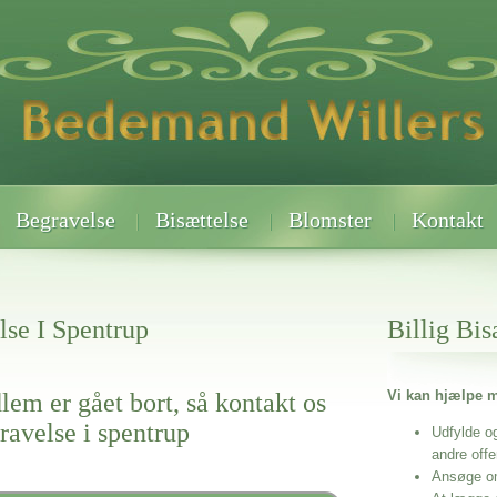
Begravelse
Bisættelse
Blomster
Kontakt
lse I Spentrup
Billig Bis
Vi kan hjælpe m
lem er gået bort, så kontakt os
gravelse i spentrup
Udfylde o
andre off
Ansøge o