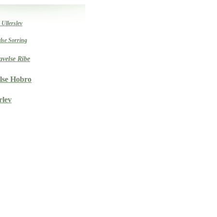
i Ullerslev
lse Sorring
avelse Ribe
else Hobro
lev