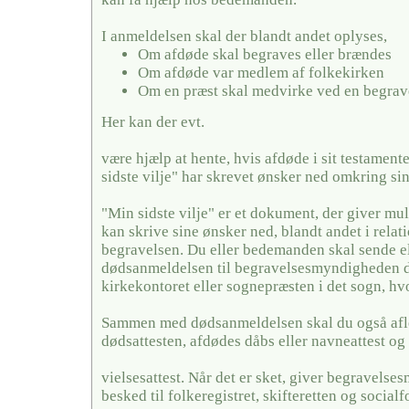
I anmeldelsen skal der blandt andet oplyses,
Om afdøde skal begraves eller brændes
Om afdøde var medlem af folkekirken
Om en præst skal medvirke ved en begrav
Her kan der evt.
være hjælp at hente, hvis afdøde i sit testamente
sidste vilje" har skrevet ønsker ned omkring si
"Min sidste vilje" er et dokument, der giver mul
kan skrive sine ønsker ned, blandt andet i relati
begravelsen. Du eller bedemanden skal sende el
dødsanmeldelsen til begravelsesmyndigheden de
kirkekontoret eller sognepræsten i det sogn, hv
Sammen med dødsanmeldelsen skal du også afl
dødsattesten, afdødes dåbs eller navneattest og 
vielsesattest. Når det er sket, giver begravels
besked til folkeregistret, skifteretten og social