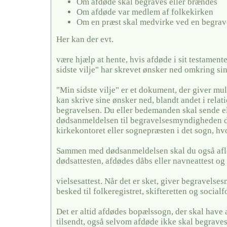
Om afdøde skal begraves eller brændes
Om afdøde var medlem af folkekirken
Om en præst skal medvirke ved en begrav
Her kan der evt.
være hjælp at hente, hvis afdøde i sit testamente
sidste vilje" har skrevet ønsker ned omkring si
"Min sidste vilje" er et dokument, der giver mul
kan skrive sine ønsker ned, blandt andet i relati
begravelsen. Du eller bedemanden skal sende el
dødsanmeldelsen til begravelsesmyndigheden de
kirkekontoret eller sognepræsten i det sogn, hv
Sammen med dødsanmeldelsen skal du også afl
dødsattesten, afdødes dåbs eller navneattest og 
vielsesattest. Når det er sket, giver begravels
besked til folkeregistret, skifteretten og social
Det er altid afdødes bopælssogn, der skal have
tilsendt, også selvom afdøde ikke skal begraves