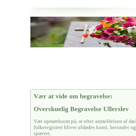
Her hos os får du altid en god afslutning når det gælder
Overskuelig Begravelse Ullerslev
vi hjælper i alle faser af begravelsel
Vær at vide om begravelse:
Overskuelig Begravelse Ullerslev
Vær opmærksom på, at efter anmeldelsen af døds
folkeregistret bliver afdødes konti, herunder og
spærret.