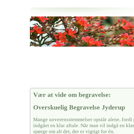
Her hos os får du altid en god afslutning når det gælder
Overskuelig Begravelse Jyderup
vi hjælper i alle faser af begravelsel
Vær at vide om begravelse:
Overskuelig Begravelse Jyderup
Mange uoverensstemmelser opstår alene, fordi 
indgået en klar aftale. Når man vil indgå en kla
spørge om alt det, der er vigtigt for én.