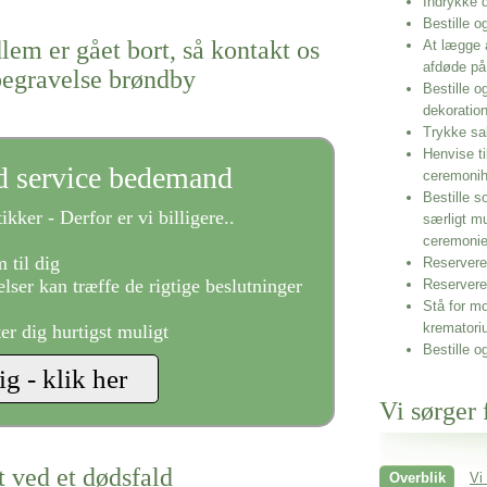
Indrykke
Bestille o
lem er gået bort, så kontakt os
At lægge 
afdøde på
begravelse brøndby
Bestille o
dekoratio
Trykke sa
Henvise ti
ld service bedemand
ceremonih
Bestille s
ikker - Derfor er vi billigere..
særligt m
ceremoni
 til dig
Reservere 
lser kan træffe de rigtige beslutninger
Reservere
Stå for mo
krematori
ter dig hurtigst muligt
Bestille o
Vi sørger 
t ved et dødsfald
Overblik
Vi