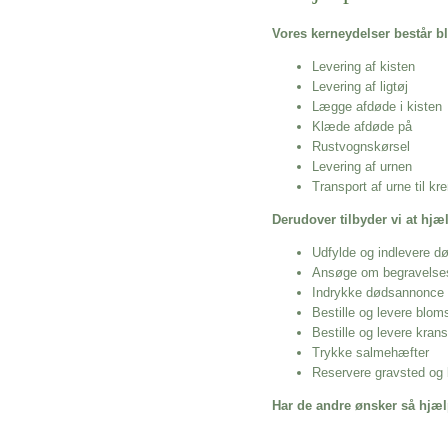
Vores kerneydelser består bl
Levering af kisten
Levering af ligtøj
Lægge afdøde i kisten
Klæde afdøde på
Rustvognskørsel
Levering af urnen
Transport af urne til k
Derudover tilbyder vi at hj
Udfylde og indlevere d
Ansøge om begravelse
Indrykke dødsannonce
Bestille og levere blom
Bestille og levere kran
Trykke salmehæfter
Reservere gravsted og b
Har de andre ønsker så hjæl