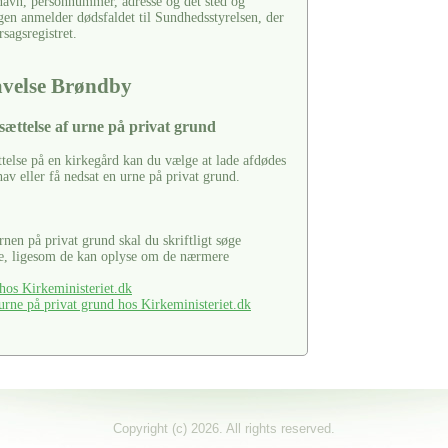
 navn, personnummer, adresse og det sted og
gen anmelder dødsfaldet til Sundhedsstyrelsen, der
rsagsregistret.
avelse Brøndby
sættelse af urne på privat grund
ttelse på en kirkegård kan du vælge at lade afdødes
hav eller få nedsat en urne på privat grund.
urnen på privat grund skal du skriftligt søge
se, ligesom de kan oplyse om de nærmere
os Kirkeministeriet.dk
rne på privat grund hos Kirkeministeriet.dk
Copyright (c) 2026. All rights reserved.