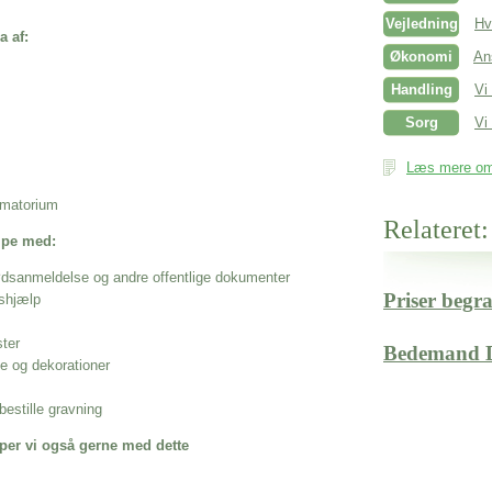
Vejledning
Hv
a af:
Økonomi
An
Handling
Vi
Sorg
Vi 
Læs mere om 
rematorium
Relateret:
ælpe med:
ødsanmeldelse og andre offentlige dokumenter
Priser begr
shjælp
ster
Bedemand 
se og dekorationer
estille gravning
per vi også gerne med dette