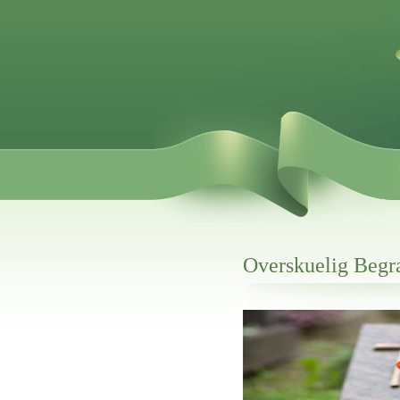
Overskuelig Begr
Her hos os får du altid en god afslutning
Overskuelig Begravelse Brønd
vi hjælper i alle faser af begravelsel