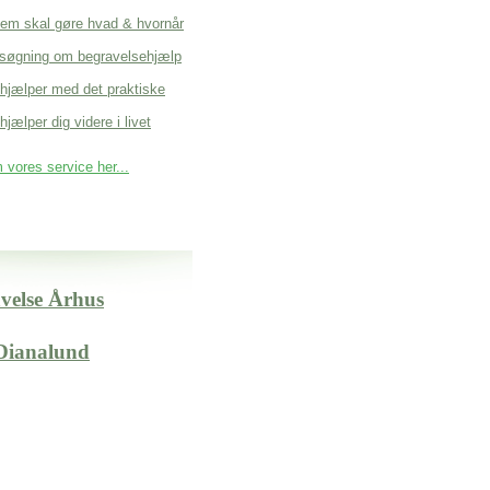
em skal gøre hvad & hvornår
søgning om begravelsehjælp
 hjælper med det praktiske
hjælper dig videre i livet
vores service her...
avelse Århus
Dianalund