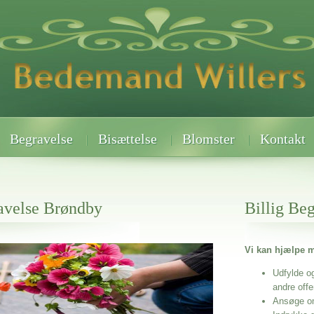
Begravelse
Bisættelse
Blomster
Kontakt
avelse Brøndby
Billig Be
Vi kan hjælpe m
 når det gælder
by
Udfylde o
andre off
Ansøge o