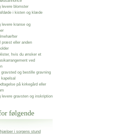
 dødsannonce
g levere blomster
afdøde i kisten og klæde
g levere kranse og
ner
lmehæfter
l præst eller anden
older
olister, hvis du ønsker et
usikarrangement ved
en
gravsted og bestille gravning
 kapelsal
dtagelse på kirkegård eller
um
g levere gravsten og inskription
for følgende
 hjælper i sorgens stund