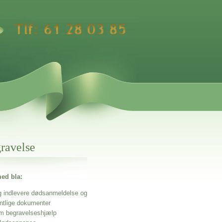
gravelse
ed bla:
g indlevere dødsanmeldelse og
entlige dokumenter
m begravelseshjælp