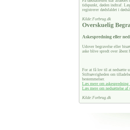
På dødsattesten står afdødes
tidspunkt, døden indtraf. Læ
registrerer dødsfaldet i dødså
Kilde:Forbrug.dk
Overskuelig Begr
Askespredning eller ned
Udover begravelse eller bisæ
aske blive spredt over åbent 
For at få lov til at nedsætte 
Stiftsøvrigheden om tilladel
bestemmelser.
Læs mere om askespredning h
Læs mere om nedsættelse af u
Kilde:Forbrug.dk