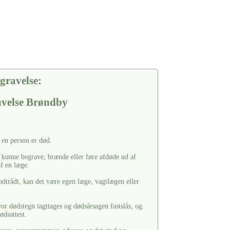
gravelse:
avelse Brøndby
t en person er død.
 kunne begrave, brænde eller føre afdøde ud af
af en læge.
dtrådt, kan det være egen læge, vagtlægen eller
or dødstegn iagttages og dødsårsagen fastslås, og
ødsattest.