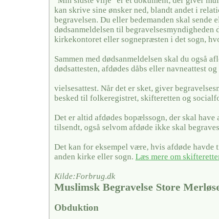
"Min sidste vilje" er et dokument, der giver mul
kan skrive sine ønsker ned, blandt andet i relati
begravelsen. Du eller bedemanden skal sende el
dødsanmeldelsen til begravelsesmyndigheden de
kirkekontoret eller sognepræsten i det sogn, hv
Sammen med dødsanmeldelsen skal du også afl
dødsattesten, afdødes dåbs eller navneattest og 
vielsesattest. Når det er sket, giver begravels
besked til folkeregistret, skifteretten og social
Det er altid afdødes bopælssogn, der skal have
tilsendt, også selvom afdøde ikke skal begraves
Det kan for eksempel være, hvis afdøde havde ti
anden kirke eller sogn.
Læs mere om skifterette
Kilde:Forbrug.dk
Muslimsk Begravelse Store Merløs
Obduktion